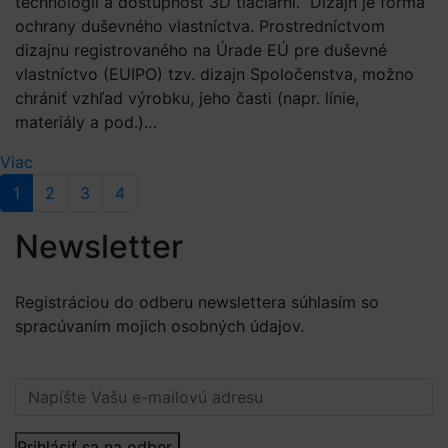
technológií a dostupnosť 3D tlačiarní. Dizajn je forma
ochrany duševného vlastníctva. Prostredníctvom
dizajnu registrovaného na Úrade EÚ pre duševné
vlastníctvo (EUIPO) tzv. dizajn Spoločenstva, možno
chrániť vzhľad výrobku, jeho časti (napr. línie,
materiály a pod.)…
Viac
1
2
3
4
Newsletter
Registráciou do odberu newslettera súhlasím so
spracúvaním mojich osobných údajov.
Viac informácií.
Prihlásiť sa na odber