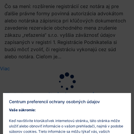
Čo sa mení: rozšírenie registrácií cez notára aj pre
ďalšie právne formy povinná autorizácia advokátom
alebo notárska zápisnica pri kľúčových dokumentoch
zavedenie rezervácie obchodného mena zrušenie
zákazu „reťazenia“ s.r.o. vyššia záväznosť údajov
zapísaných v registri 1. Registrácie Podnikatelia si
budú môcť zvoliť, či registráciu vykonajú cez súd
alebo notára. Cieľom je…
Viac
Telekomunikácie: nové
Centrum preferencií ochrany osobných údajov
požiadavky na prístupnosť
Vaše súkromie:
služieb
Keď navštívite ktorúkoľvek internetovú stránku, táto stránka môže
12/4/2026
uložiť alebo obnoviť informácie o vašom prehliadači, najmä v podobe
súborov cookies. Tieto informácie sa môžu týkať vás, vašich