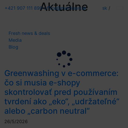
Aktuálne
+421 907 111 899
office@mathison.sk
sk
/
Fresh news & deals
Media
Blog
Greenwashing v e-commerce:
čo si musia e-shopy
skontrolovať pred používaním
tvrdení ako „eko“, „udržateľné“
alebo „carbon neutral“
26/5/2026