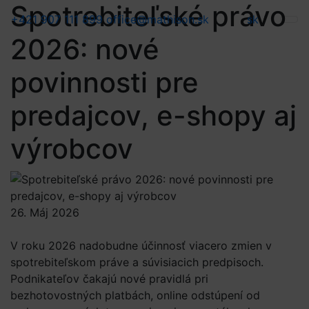
Spotrebiteľské právo
+421 907 111 899
office@mathison.sk
sk
/
2026: nové
povinnosti pre
predajcov, e-shopy aj
výrobcov
26. Máj 2026
V roku 2026 nadobudne účinnosť viacero zmien v
spotrebiteľskom práve a súvisiacich predpisoch.
Podnikateľov čakajú nové pravidlá pri
bezhotovostných platbách, online odstúpení od