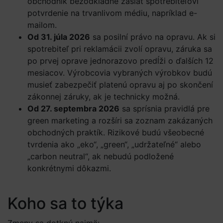
obchodník bezodkladne zaslať spotrebiteľovi
potvrdenie na trvanlivom médiu, napríklad e-
mailom.
Od 31. júla 2026
sa posilní právo na opravu. Ak si
spotrebiteľ pri reklamácii zvolí opravu, záruka sa
po prvej oprave jednorazovo predĺži o ďalších 12
mesiacov. Výrobcovia vybraných výrobkov budú
musieť zabezpečiť platenú opravu aj po skončení
zákonnej záruky, ak je technicky možná.
Od 27. septembra 2026
sa sprísnia pravidlá pre
green marketing a rozšíri sa zoznam zakázaných
obchodných praktík. Rizikové budú všeobecné
tvrdenia ako „eko“, „green“, „udržateľné“ alebo
„carbon neutral“, ak nebudú podložené
konkrétnymi dôkazmi.
Koho sa to týka