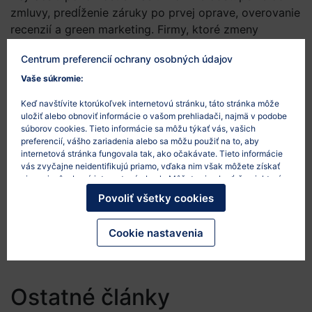
zmluvy, predĺženie záruky po prvej oprave, overovanie
recenzií a green marketing. Firmy, ktoré zmeny
nezapracujú včas, môžu riskovať kontroly, sankcie aj
Centrum preferencií ochrany osobných údajov
reputačné škody.
Vaše súkromie:
Keď navštívite ktorúkoľvek internetovú stránku, táto stránka môže
uložiť alebo obnoviť informácie o vašom prehliadači, najmä v podobe
súborov cookies. Tieto informácie sa môžu týkať vás, vašich
preferencií, vášho zariadenia alebo sa môžu použiť na to, aby
internetová stránka fungovala tak, ako očakávate. Tieto informácie
vás zvyčajne neidentifikujú priamo, vďaka nim však môžete získať
Eva Schin
viac prispôsobený internetový obsah. Môžete si vybrať, že niektoré
+421 908 688 065
typy súborov cookies nepovolíte. Po kliknutí na nadpisy rôznych
Povoliť všetky cookies
kategórií sa dozviete viac a zmeníte svoje predvolené nastavenia.
eva.schin@mathison.sk
Mali by ste však vedieť, že blokovanie niektorých súborov cookies
môže ovplyvniť vašu skúsenosť so stránkou a služby, ktoré vám
Cookie nastavenia
môžeme ponúknuť.
Viac informácií
.
Ostatné články