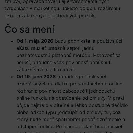
zmluvy, opravách tovaru aj environmentálnych
tvrdeniach v marketingu. Takisto dôjde k rozšíreniu
okruhu zakázaných obchodných praktík.
Čo sa mení
Od 1. mája 2026
budú podnikatelia používajúci
eKasu musieť umožniť aspoň jednu
bezhotovostnú platobnú metódu. Hotovosť sa
neruší, pribudne však povinnosť ponúknuť
zákazníkovi aj alternatívu.
Od 19. júna 2026
pribudne pri zmluvách
uzatváraných na diaľku prostredníctvom online
rozhrania povinnosť zabezpečiť jednoduchú
online funkciu na odstúpenie od zmluvy. V praxi
pôjde najmä o viditeľné a ľahko dostupné tlačidlo
alebo odkaz typu „odstúpiť od zmluvy tu“, cez
ktorý bude môcť spotrebiteľ podať oznámenie o
odstúpení online. Po jeho odoslaní bude musieť