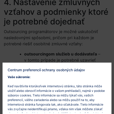
4. Nastavenie zmluvných
vzťahov a podmienky ktoré
je potrebné dojednať
Outsourcing programátorov je možné uskutočniť
nasledovnými spôsobmi, pričom pri každom je
potrebné riešiť osobitné zmluvné vzťahy:
outsourcingom služieb u dodávateľa
–
v tomto prípade je potrebné uzavrieť
outsourcingovú zmluvu medzi
Centrum preferencií ochrany osobných údajov
objednávateľom a dodávateľom. Dodávateľ
Vaše súkromie:
poskytuje službu prostredníctvom svojich
pracovníkov alebo sprostredkuje
Keď navštívite ktorúkoľvek internetovú stránku, táto stránka môže
pracovníkov priamo objednávateľovi.
uložiť alebo obnoviť informácie o vašom prehliadači, najmä v podobe
súborov cookies. Tieto informácie sa môžu týkať vás, vašich
outsourcingom služieb priamo
preferencií, vášho zariadenia alebo sa môžu použiť na to, aby
u programátora
– je potrebné uzavrieť
internetová stránka fungovala tak, ako očakávate. Tieto informácie
zmluvu medzi objednávateľom
vás zvyčajne neidentifikujú priamo, vďaka nim však môžete získať
viac prispôsobený internetový obsah. Môžete si vybrať, že niektoré