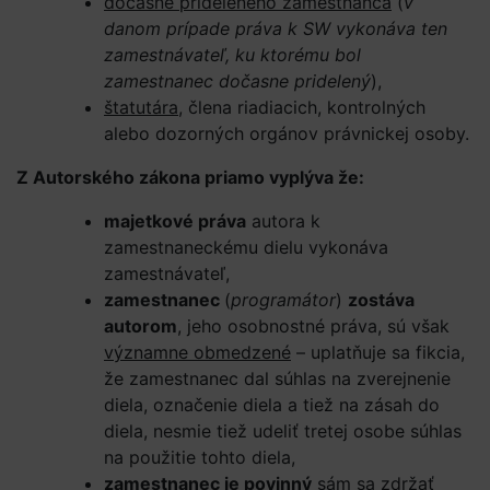
dočasne prideleného zamestnanca
(
v
danom prípade práva k SW vykonáva ten
zamestnávateľ, ku ktorému bol
zamestnanec dočasne pridelený
),
štatutára,
člena riadiacich, kontrolných
alebo dozorných orgánov právnickej osoby.
Z Autorského zákona priamo vyplýva že:
majetkové práva
autora k
zamestnaneckému dielu vykonáva
zamestnávateľ,
zamestnanec
(
programátor
)
zostáva
autorom
, jeho osobnostné práva, sú však
významne obmedzené
– uplatňuje sa fikcia,
že zamestnanec dal súhlas na zverejnenie
diela, označenie diela a tiež na zásah do
diela, nesmie tiež udeliť tretej osobe súhlas
na použitie tohto diela,
zamestnanec je povinný
sám sa zdržať