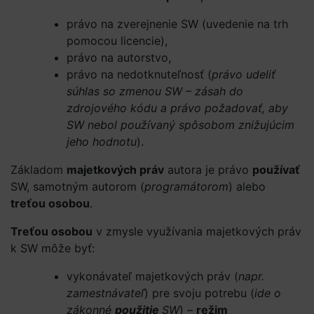
právo na zverejnenie SW (uvedenie na trh
pomocou licencie),
právo na autorstvo,
právo na nedotknuteľnosť (
právo udeliť
súhlas so zmenou SW – zásah do
zdrojového kódu a právo požadovať, aby
SW nebol používaný spôsobom znižujúcim
jeho hodnotu
).
Základom
majetkových práv
autora je právo
používať
SW, samotným autorom (
programátorom
) alebo
treťou osobou
.
Treťou osobou
v zmysle využívania majetkových práv
k SW môže byť:
vykonávateľ majetkových práv (
napr.
zamestnávateľ
) pre svoju potrebu (
ide o
zákonné
použitie
SW
) –
režim