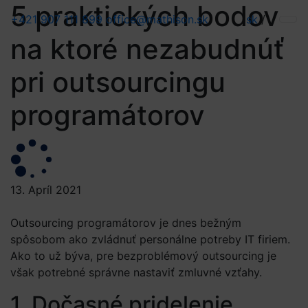
5 praktických bodov
+421 907 111 899
office@mathison.sk
sk
/
na ktoré nezabudnúť
pri outsourcingu
programátorov
13. Apríl 2021
Outsourcing programátorov je dnes bežným
spôsobom ako zvládnuť personálne potreby IT firiem.
Ako to už býva, pre bezproblémový outsourcing je
však potrebné správne nastaviť zmluvné vzťahy.
1. Dočasné pridelenie