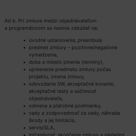
Ad b. Pri zmluve medzi objednávateľom
a programátorom sa nesmie zabúdať na:
úvodné ustanovenia, preambula
predmet zmluvy – pozitívne/negatívne
vymedzenie,
doba a miesto plnenia (
termíny
),
upresnenie predmetu zmluvy počas
projektu, zmena zmluvy,
odovzdanie SW, akceptačné konanie,
akceptačné testy a súčinnosť
objednávateľa,
odmena a platobné podmienky,
vady a zodpovednosť za vady, náhrada
škody a jej limitácia,
servis/SLA,
mlčanlivosť, skončenie zmluvy a následný