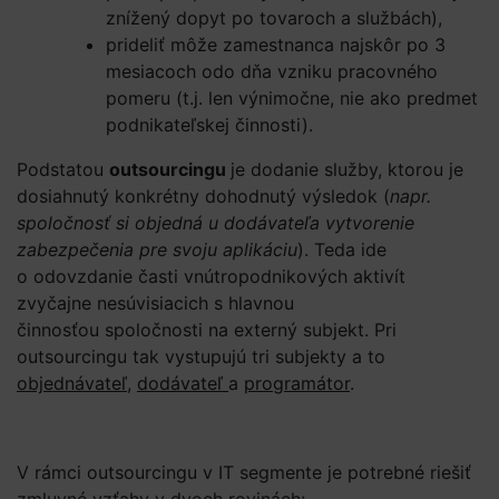
znížený dopyt po tovaroch a službách),
prideliť môže zamestnanca najskôr po 3
mesiacoch odo dňa vzniku pracovného
pomeru (t.j. len výnimočne, nie ako predmet
podnikateľskej činnosti).
Podstatou
outsourcingu
je dodanie služby, ktorou je
dosiahnutý konkrétny dohodnutý výsledok (
napr.
spoločnosť si objedná u dodávateľa vytvorenie
zabezpečenia pre svoju aplikáciu
). Teda ide
o odovzdanie časti vnútropodnikových aktivít
zvyčajne nesúvisiacich s hlavnou
činnosťou spoločnosti na externý subjekt. Pri
outsourcingu tak vystupujú tri subjekty a to
objednávateľ
,
dodávateľ
a
programátor
.
V rámci outsourcingu v IT segmente je potrebné riešiť