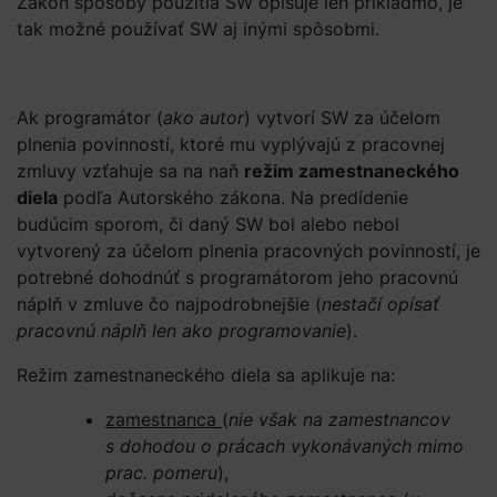
Zákon spôsoby použitia SW opisuje len príkladmo, je
tak možné používať SW aj inými spôsobmi.
Ak programátor (
ako autor
) vytvorí SW za účelom
plnenia povinností, ktoré mu vyplývajú z pracovnej
zmluvy vzťahuje sa na naň
režim zamestnaneckého
diela
podľa Autorského zákona. Na predídenie
budúcim sporom, či daný SW bol alebo nebol
vytvorený za účelom plnenia pracovných povinností, je
potrebné dohodnúť s programátorom jeho pracovnú
náplň v zmluve čo najpodrobnejšie (
nestačí opísať
pracovnú náplň len ako programovanie
).
Režim zamestnaneckého diela sa aplikuje na:
zamestnanca
(
nie však na zamestnancov
s dohodou o prácach vykonávaných mimo
prac. pomeru
),