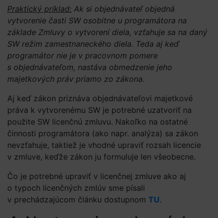
Praktický príklad:
Ak si objednávateľ objedná
vytvorenie časti SW osobitne u programátora na
základe Zmluvy o vytvorení diela, vzťahuje sa na daný
SW režim zamestnaneckého diela. Teda aj keď
programátor nie je v pracovnom pomere
s objednávateľom, nastáva obmedzenie jeho
majetkových práv priamo zo zákona.
Aj keď zákon priznáva objednávateľovi majetkové
práva k vytvorenému SW je potrebné uzatvoriť na
použite SW licenčnú zmluvu. Nakoľko na ostatné
činnosti programátora (ako napr. analýza) sa zákon
nevzťahuje, taktiež je vhodné upraviť rozsah licencie
v zmluve, keďže zákon ju formuluje len všeobecne.
Čo je potrebné upraviť v licenčnej zmluve ako aj
o typoch licenčných zmlúv sme písali
v prechádzajúcom článku dostupnom
TU
.