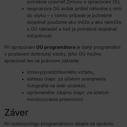
potrebné uzavrieť Zmluvu o spracúvaní OÚ,
nespracúva OÚ avšak prišiel náhodne s nimi
do styku – v tomto prípade je potrebné
dojednať poučenie ako môže a ako nemôže
s OÚ nakladať a tiež je potrebné dojednať
mlčanlivosť.
Pri spracúvaní
OÚ programátora
je daný programátor
v postavení dotknutej osoby, jeho OÚ možno
spracúvať len na právnom základe:
zmluvy/predzmluvného vzťahu,
súhlasu (
napr. za účelom uverejnenia
fotografie na web-stránke
),
oprávneného záujmu (
napr. za účelom
monitorovania priestorov
).
Záver
Pri outsourcingu programátorov dbajte na správnu