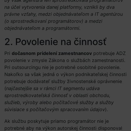
by však agentúra len sprostredkovala programátorov
na účel vytvorenia danej platformy, vznikli by dva
právne vzťahy, medzi objednávateľom a IT agentúrou
(o sprostredkovaní programátorov) a medzi
objednávateľom a programátormi.
2. Povolenie na činnosť
Pri
dočasnom pridelení zamestnancov
potrebuje ADZ
povolenie v zmysle Zákona o službách zamestnanosti.
Pri outsourcingu nie je potrebné osobitné povolenie.
Nakoľko sa však jedná o výkon podnikateľskej činnosti
potrebuje dodávateľ služby živnostenské oprávnenie
(
najčastejšie sa v rámci IT segmentu udáva
sprostredkovateľská činnosť v oblasti obchodu,
služieb, výroby alebo počítačové služby a služby
súvisiace s počítačovým spracovaním údajov
).
Ak službu poskytuje priamo programátor nie je
potrebné aby na výkon autorskej činnosti disponoval