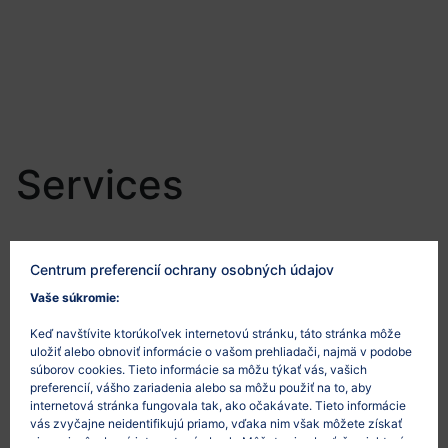
Services
Centrum preferencií ochrany osobných údajov
Software
Vaše súkromie:
E-commerce
Startups
Keď navštívite ktorúkoľvek internetovú stránku, táto stránka môže
Venture capital
uložiť alebo obnoviť informácie o vašom prehliadači, najmä v podobe
súborov cookies. Tieto informácie sa môžu týkať vás, vašich
Privacy / Gdpr
preferencií, vášho zariadenia alebo sa môžu použiť na to, aby
Intellectual Property
internetová stránka fungovala tak, ako očakávate. Tieto informácie
Corporate / M&A
vás zvyčajne neidentifikujú priamo, vďaka nim však môžete získať
viac prispôsobený internetový obsah. Môžete si vybrať, že niektoré