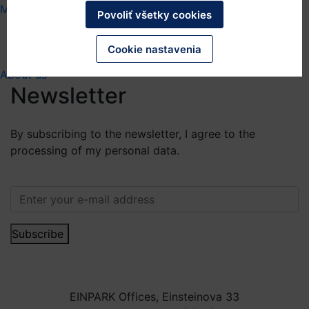
More about services
typy súborov cookies nepovolíte. Po kliknutí na nadpisy rôznych
Povoliť všetky cookies
kategórií sa dozviete viac a zmeníte svoje predvolené nastavenia.
People
Mali by ste však vedieť, že blokovanie niektorých súborov cookies
môže ovplyvniť vašu skúsenosť so stránkou a služby, ktoré vám
Cookie nastavenia
môžeme ponúknuť.
Viac informácií
.
About us
Newsletter
By subscribing to the newsletter, I agree to the
processing of my personal data.
More information.
Subscribe
EINPARK Offices, Einsteinova 33