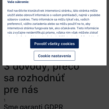
poučení oprávnených osôb, VOP, sprostredkovateľské
Vaše súkromie:
zmluvy a ďalšie GDPR dokumenty. Výzvou pre nás
Keď navštívite ktorúkoľvek internetovú stránku, táto stránka môže
bolo najmä nastavenie podmienok spracúvanie
uložiť alebo obnoviť informácie o vašom prehliadači, najmä v podobe
osobných údajov v súlade s nariadením GDPR a
súborov cookies. Tieto informácie sa môžu týkať vás, vašich
zákonom o ochrane osobných údajov, nakoľko ide o
preferencií, vášho zariadenia alebo sa môžu použiť na to, aby
internetová stránka fungovala tak, ako očakávate. Tieto informácie
veľmi inovatívny a rýchlo sa rozvíjajúci projekt.
vás zvyčajne neidentifikujú priamo, vďaka nim však môžete získať
https://www.solved.fi/
viac prispôsobený internetový obsah. Môžete si vybrať, že niektoré
typy súborov cookies nepovolíte. Po kliknutí na nadpisy rôznych
Povoliť všetky cookies
Rozhovor s klientom
kategórií sa dozviete viac a zmeníte svoje predvolené nastavenia.
Mali by ste však vedieť, že blokovanie niektorých súborov cookies
môže ovplyvniť vašu skúsenosť so stránkou a služby, ktoré vám
Cookie nastavenia
môžeme ponúknuť.
Viac informácií
.
3 dôvody, prečo
sa rozhodnúť
pre nás
1
Sme garanti GDPR