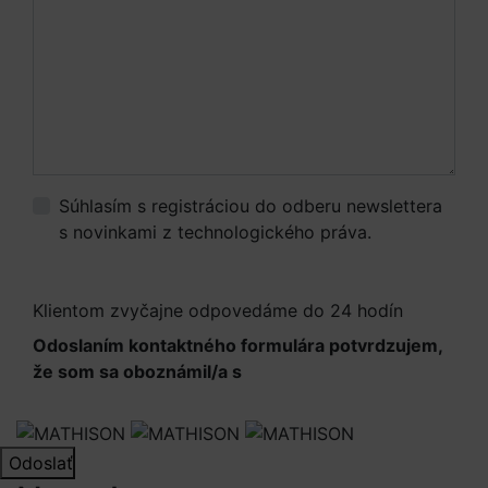
Súhlasím s registráciou do odberu newslettera
s novinkami z technologického práva.
Viac
informácií.
Klientom zvyčajne odpovedáme do 24 hodín
Odoslaním kontaktného formulára potvrdzujem,
že som sa oboznámil/a s
Informáciami o
spracúvaní osobných údajov
Odoslať