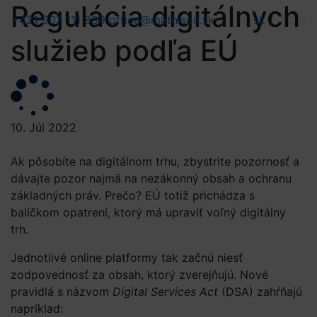
Regulácia digitálnych
+421 907 111 899
office@mathison.sk
sk
/
služieb podľa EÚ
10. Júl 2022
Ak pôsobíte na digitálnom trhu, zbystrite pozornosť a
dávajte pozor najmä na nezákonný obsah a ochranu
základných práv. Prečo? EÚ totiž prichádza s
balíčkom opatrení, ktorý má upraviť voľný digitálny
trh.
Jednotlivé online platformy tak začnú niesť
zodpovednosť za obsah, ktorý zverejňujú. Nové
pravidlá s názvom
Digital Services Act
(DSA) zahŕňajú
napríklad: