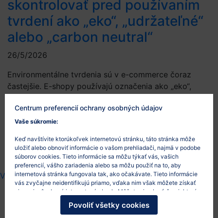
skontrolovať pred používaním
tvrdení ako „eko“, „udržateľné“
alebo „carbon neutral“
26/5/2026
Environmentálne tvrdenia sú v e-commerce čoraz
častejšie. E-shopy používajú označenia ako „eko“,
„udržateľné“, „green“, „šetrné k prírode“ alebo „carbon
Centrum preferencií ochrany osobných údajov
neutral“, aby zákazníkom ukázali environmentálny
prínos produktov, obalov alebo dopravy. Problém
Vaše súkromie:
nastáva vtedy, keď takéto tvrdenia nie sú konkrétne,
Keď navštívite ktorúkoľvek internetovú stránku, táto stránka môže
pravdivé alebo preukázateľné. Čo je to greenwashing
uložiť alebo obnoviť informácie o vašom prehliadači, najmä v podobe
Greenwashing je situácia, keď komunikácia…
súborov cookies. Tieto informácie sa môžu týkať vás, vašich
preferencií, vášho zariadenia alebo sa môžu použiť na to, aby
internetová stránka fungovala tak, ako očakávate. Tieto informácie
Viac
vás zvyčajne neidentifikujú priamo, vďaka nim však môžete získať
viac prispôsobený internetový obsah. Môžete si vybrať, že niektoré
typy súborov cookies nepovolíte. Po kliknutí na nadpisy rôznych
Povoliť všetky cookies
kategórií sa dozviete viac a zmeníte svoje predvolené nastavenia.
Mali by ste však vedieť, že blokovanie niektorých súborov cookies