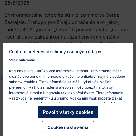
26/5/2026
Environmentálne tvrdenia sú v e-commerce čoraz
častejšie. E-shopy používajú označenia ako „eko“,
„udržateľné“, „green“, „šetrné k prírode“ alebo „carbon
neutral“, aby zákazníkom ukázali environmentálny
prínos produktov, obalov alebo dopravy. Problém
nastáva vtedy, keď takéto tvrdenia nie sú konkrétne,
Centrum preferencií ochrany osobných údajov
pravdivé alebo preukázateľné. Čo je to greenwashing
Vaše súkromie:
Greenwashing je situácia, keď komunikácia…
Keď navštívite ktorúkoľvek internetovú stránku, táto stránka môže
uložiť alebo obnoviť informácie o vašom prehliadači, najmä v podobe
Viac
súborov cookies. Tieto informácie sa môžu týkať vás, vašich
preferencií, vášho zariadenia alebo sa môžu použiť na to, aby
internetová stránka fungovala tak, ako očakávate. Tieto informácie
vás zvyčajne neidentifikujú priamo, vďaka nim však môžete získať
Legislatívne zmeny pre e-
viac prispôsobený internetový obsah. Môžete si vybrať, že niektoré
typy súborov cookies nepovolíte. Po kliknutí na nadpisy rôznych
Povoliť všetky cookies
shopy v roku 2026: platby,
kategórií sa dozviete viac a zmeníte svoje predvolené nastavenia.
Mali by ste však vedieť, že blokovanie niektorých súborov cookies
reklamácie, obaly, AI a
môže ovplyvniť vašu skúsenosť so stránkou a služby, ktoré vám
Cookie nastavenia
môžeme ponúknuť.
Viac informácií
.
marketing