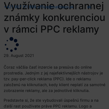
Využívanie ochrannej
+421 907 111 899
office@mathison.sk
sk
/
známky konkurenciou
v rámci PPC reklamy
29. August 2021
Čoraz väčšia časť inzercie sa presúva do online
prostredia. Jedným z jej najefektívnejších nástrojov je
tzv. pay-per-click reklama (PPC). Ide o reklamu
založenú na kliknutiach, kedy klient neplatí za samotné
zobrazenie reklamy, ale za jednotlivé kliknutia.
Predstavte si, že ste vybudovali úspešnú firmu a na
ďalší rast používate práve PPC reklamu. Logo a