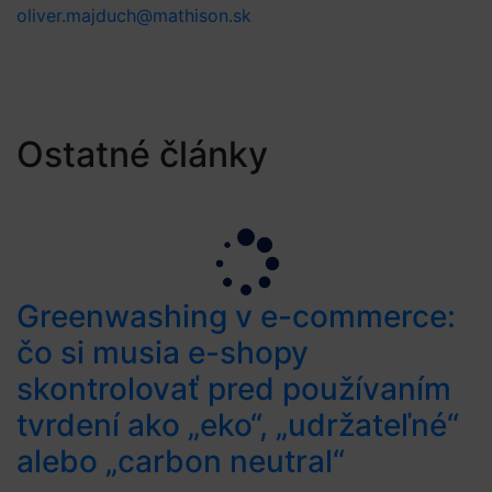
oliver.majduch@mathison.sk
Ostatné články
Greenwashing v e-commerce:
čo si musia e-shopy
skontrolovať pred používaním
tvrdení ako „eko“, „udržateľné“
alebo „carbon neutral“