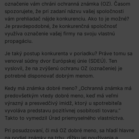
označenie vám chráni ochranná známka (OZ). Časom
spozorujete, že pri zadaní názvu vašej spoločnosti
vám prehliadač nájde konkurenciu. Ako to je možné?
Je pravdepodobné, že konkurenčná spoločnosť
využíva označenie vašej firmy na svoju vlastnú
propagáciu.
Je taký postup konkurenta v poriadku? Práve tomu sa
venoval súdny dvor Európskej únie (SDEÚ). Ten
vyslovil, že na zvýšenú ochranu OZ (označenie) je
potrebné disponovať dobrým menom.
Kedy má známka dobré meno? „Ochranná známka má
predovšetkým vtedy dobré meno, keď má veľmi
výrazný a presvedčivý imidž, ktorý u spotrebiteľa
vyvoláva predstavu pozitívnej osobitosti tovaru.“
Takto to vymedzil Úrad priemyselného vlastníctva.
Pri posudzovaní, či má OZ dobré meno, sa hľadí hlavne
na podiel známky na trhu, dĺžku jej používania a