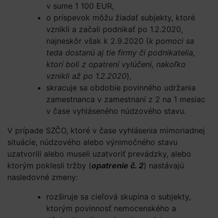
v sume 1 100 EUR,
o príspevok môžu žiadať subjekty, ktoré
vznikli a začali podnikať po 1.2.2020,
najneskôr však k 2.9.2020 (
k pomoci sa
teda dostanú aj tie firmy či podnikatelia,
ktorí boli z opatrení vylúčení, nakoľko
vznikli až po 1.2.2020
),
skracuje sa obdobie povinného udržania
zamestnanca v zamestnaní z 2 na 1 mesiac
v čase vyhláseného núdzového stavu.
V prípade SZČO, ktoré v čase vyhlásenia mimoriadnej
situácie, núdzového alebo výnimočného stavu
uzatvorili alebo museli uzatvoriť prevádzky, alebo
ktorým poklesli tržby (
opatrenie č. 2
) nastávajú
nasledovné zmeny:
rozširuje sa cieľová skupina o subjekty,
ktorým povinnosť nemocenského a