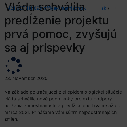
Vláda schválila
+421 907 111 899
office@mathison.sk
sk
/
predĺženie projektu
prvá pomoc, zvyšujú
sa aj príspevky
23. November 2020
Na základe pokračujúcej zlej epidemiologickej situácie
vláda schválila nové podmienky projektu podpory
udržania zamestnanosti, a predĺžila jeho trvanie až do
marca 2021. Prinášame vám súhrn najpodstatnejších
zmien.