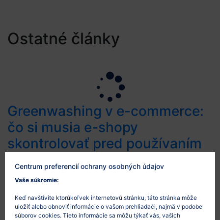
Ostatné články
Greenwashing v e-commerce:
čo si musia e-shopy
skontrolovať pred používaním
tvrdení ako „eko“, „udržateľné“
Centrum preferencií ochrany osobných údajov
alebo „carbon neutral“
Vaše súkromie:
26/5/2026
Keď navštívite ktorúkoľvek internetovú stránku, táto stránka môže
uložiť alebo obnoviť informácie o vašom prehliadači, najmä v podobe
Environmentálne tvrdenia sú v e-commerce čoraz
súborov cookies. Tieto informácie sa môžu týkať vás, vašich