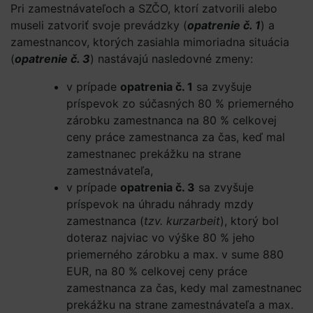
Pri zamestnávateľoch a SZČO, ktorí zatvorili alebo
museli zatvoriť svoje prevádzky (
opatrenie č. 1
) a
zamestnancov, ktorých zasiahla mimoriadna situácia
(
opatrenie č. 3
) nastávajú nasledovné zmeny:
v prípade
opatrenia č. 1
sa zvyšuje
príspevok zo súčasných 80 % priemerného
zárobku zamestnanca na 80 % celkovej
ceny práce zamestnanca za čas, keď mal
zamestnanec prekážku na strane
zamestnávateľa,
v prípade
opatrenia č. 3
sa zvyšuje
príspevok na úhradu náhrady mzdy
zamestnanca (
tzv. kurzarbeit
), ktorý bol
doteraz najviac vo výške 80 % jeho
priemerného zárobku a max. v sume 880
EUR, na 80 % celkovej ceny práce
zamestnanca za čas, kedy mal zamestnanec
prekážku na strane zamestnávateľa a max.