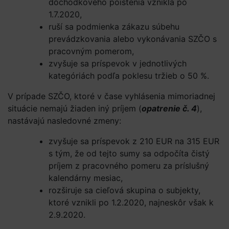
dôchodkového poistenia vznikla po
1.7.2020,
ruší sa podmienka zákazu súbehu
prevádzkovania alebo vykonávania SZČO s
pracovným pomerom,
zvyšuje sa príspevok v jednotlivých
kategóriách podľa poklesu tržieb o 50 %.
V prípade SZČO, ktoré v čase vyhlásenia mimoriadnej
situácie nemajú žiaden iný príjem (
opatrenie č. 4
),
nastávajú nasledovné zmeny:
zvyšuje sa príspevok z 210 EUR na 315 EUR
s tým, že od tejto sumy sa odpočíta čistý
príjem z pracovného pomeru za príslušný
kalendárny mesiac,
rozširuje sa cieľová skupina o subjekty,
ktoré vznikli po 1.2.2020, najneskôr však k
2.9.2020.