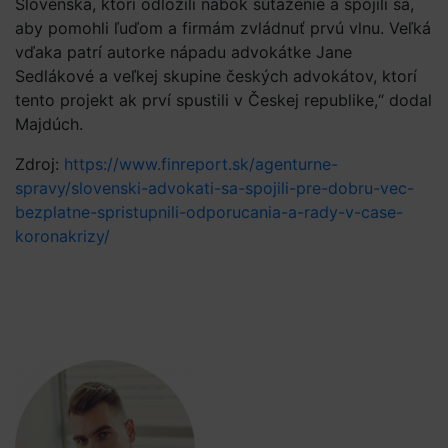
Slovenska, ktorí odložili nabok súťaženie a spojili sa,
aby pomohli ľuďom a firmám zvládnuť prvú vlnu. Veľká
vďaka patrí autorke nápadu advokátke Jane
Sedlákové a veľkej skupine českých advokátov, ktorí
tento projekt ak prví spustili v Českej republike,“ dodal
Majdúch.
Zdroj:
https://www.finreport.sk/agenturne-
spravy/slovenski-advokati-sa-spojili-pre-dobru-vec-
bezplatne-spristupnili-odporucania-a-rady-v-case-
koronakrizy/