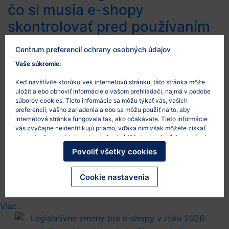
čo si musia e-shopy
skontrolovať pred používaním
tvrdení ako „eko“, „udržateľné“
Centrum preferencií ochrany osobných údajov
alebo „carbon neutral“
Vaše súkromie:
26/5/2026
Keď navštívite ktorúkoľvek internetovú stránku, táto stránka môže
uložiť alebo obnoviť informácie o vašom prehliadači, najmä v podobe
Environmentálne tvrdenia sú v e-commerce čoraz
súborov cookies. Tieto informácie sa môžu týkať vás, vašich
preferencií, vášho zariadenia alebo sa môžu použiť na to, aby
častejšie. E-shopy používajú označenia ako „eko“,
internetová stránka fungovala tak, ako očakávate. Tieto informácie
„udržateľné“, „green“, „šetrné k prírode“ alebo „carbon
vás zvyčajne neidentifikujú priamo, vďaka nim však môžete získať
neutral“, aby zákazníkom ukázali environmentálny
viac prispôsobený internetový obsah. Môžete si vybrať, že niektoré
typy súborov cookies nepovolíte. Po kliknutí na nadpisy rôznych
prínos produktov, obalov alebo dopravy. Problém
Povoliť všetky cookies
kategórií sa dozviete viac a zmeníte svoje predvolené nastavenia.
nastáva vtedy, keď takéto tvrdenia nie sú konkrétne,
Mali by ste však vedieť, že blokovanie niektorých súborov cookies
pravdivé alebo preukázateľné. Čo je to greenwashing
môže ovplyvniť vašu skúsenosť so stránkou a služby, ktoré vám
Cookie nastavenia
môžeme ponúknuť.
Viac informácií
.
Greenwashing je situácia, keď komunikácia…
Viac