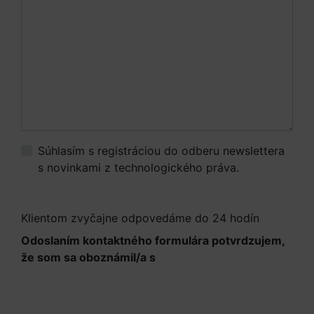
Súhlasím s registráciou do odberu newslettera
s novinkami z technologického práva.
Viac
informácií.
Klientom zvyčajne odpovedáme do 24 hodín
Odoslaním kontaktného formulára potvrdzujem,
že som sa oboznámil/a s
Informáciami o
spracúvaní osobných údajov