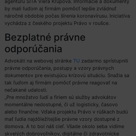
agentúru SITA Viera Krúpová. Informácie a dokumenty
by mali ľuďom aj firmám pomôcť lepšie zvládnuť
náročné obdobie počas šírenia koronavírusu. Iniciatíva
vychádza z českého projektu Právo v roušce.
Bezplatné právne
odporúčania
Advokáti na webovej stránke
TU
zadarmo sprístupnili
právne odporúčania, postupy a vzory právnych
dokumentov pre existujúcu krízovú situáciu. Snažia sa
tak ľuďom aj firmám pomôcť právne reagovať na
nečakané udalosti.
„Pre množstvo ľudí a firiem sú služby advokátov
momentálne nedostupné, či už logisticky, časovo
alebo finančne. Vďaka projektu Právo v rúškach budú
mať ľudia najdôležitejšie právne vzory dostupné z
domova. A to bol náš cieľ. Všade okolo seba vidíme
skvelých dobrovoľníkov, digitálne či zdravotnícke