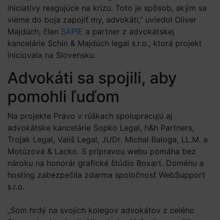
iniciatívy reagujúce na krízu. Toto je spôsob, akým sa
vieme do boja zapojiť my, advokáti,” uviedol Oliver
Majdúch, člen
SAPIE
a partner z advokátskej
kancelárie Schin & Majdúch legal s.r.o., ktorá projekt
iniciovala na Slovensku.
Advokáti sa spojili, aby
pomohli ľuďom
Na projekte Právo v rúškach spolupracujú aj
advokátske kancelárie Sopko Legal, h&h Partners,
Trojak Legal, Vališ Legal, JUDr. Michal Baloga, LL.M. a
Motúzová & Lacko. S prípravou webu pomáha bez
nároku na honorár grafické štúdio Boxart. Doménu a
hosting zabezpečila zdarma spoločnosť WebSupport
s.r.o.
„Som hrdý na svojich kolegov advokátov z celého