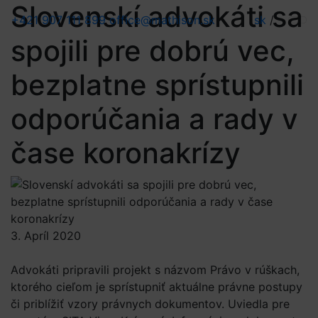
Slovenskí advokáti sa
+421 907 111 899
office@mathison.sk
sk
/
spojili pre dobrú vec,
bezplatne sprístupnili
odporúčania a rady v
čase koronakrízy
3. Apríl 2020
Advokáti pripravili projekt s názvom Právo v rúškach,
ktorého cieľom je sprístupniť aktuálne právne postupy
či priblížiť vzory právnych dokumentov. Uviedla pre