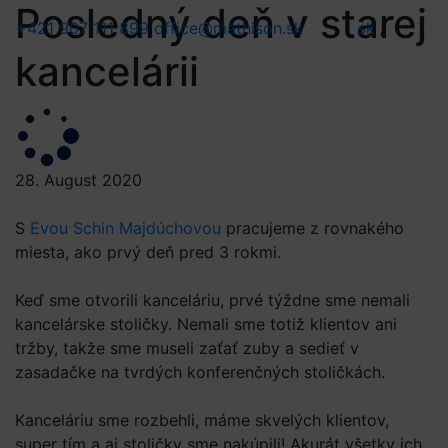
Posledný deň v starej
+421 907 111 899
office@mathison.sk
sk
/
kancelárii
28. August 2020
S
Evou Schin Majdúchovou
pracujeme z rovnakého
miesta, ako prvý deň pred 3 rokmi.
Keď sme otvorili kanceláriu, prvé týždne sme nemali
kancelárske stoličky. Nemali sme totiž klientov ani
tržby, takže sme museli zaťať zuby a sedieť v
zasadačke na tvrdých konferenčných stoličkách.
Kanceláriu sme rozbehli, máme skvelých klientov,
super tím a aj stoličky sme nakúpili! Akurát všetky ich