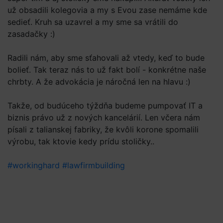
už obsadili kolegovia a my s Evou zase nemáme kde
sedieť. Kruh sa uzavrel a my sme sa vrátili do
zasadačky :)
Radili nám, aby sme sťahovali až vtedy, keď to bude
bolieť. Tak teraz nás to už fakt bolí - konkrétne naše
chrbty. A že advokácia je náročná len na hlavu :)
Takže, od budúceho týždňa budeme pumpovať IT a
biznis právo už z nových kancelárií. Len včera nám
písali z talianskej fabriky, že kvôli korone spomalili
výrobu, tak ktovie kedy prídu stoličky..
#workinghard
#lawfirmbuilding