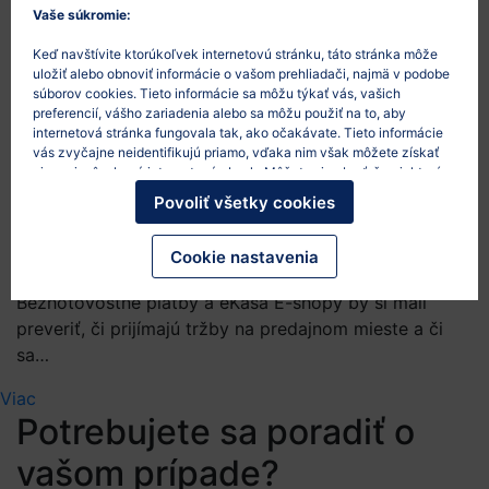
shopy v roku 2026: platby,
Vaše súkromie:
reklamácie, obaly, AI a
Keď navštívite ktorúkoľvek internetovú stránku, táto stránka môže
uložiť alebo obnoviť informácie o vašom prehliadači, najmä v podobe
marketing
súborov cookies. Tieto informácie sa môžu týkať vás, vašich
preferencií, vášho zariadenia alebo sa môžu použiť na to, aby
26/5/2026
internetová stránka fungovala tak, ako očakávate. Tieto informácie
vás zvyčajne neidentifikujú priamo, vďaka nim však môžete získať
Rok 2026 prinesie e-shopom viacero praktických
viac prispôsobený internetový obsah. Môžete si vybrať, že niektoré
typy súborov cookies nepovolíte. Po kliknutí na nadpisy rôznych
legislatívnych tém. Najviac sa dotknú tých, ktorí majú
Povoliť všetky cookies
kategórií sa dozviete viac a zmeníte svoje predvolené nastavenia.
osobný odber, používajú environmentálne tvrdenia,
Mali by ste však vedieť, že blokovanie niektorých súborov cookies
spolupracujú s influencermi, využívajú AI nástroje
môže ovplyvniť vašu skúsenosť so stránkou a služby, ktoré vám
Cookie nastavenia
môžeme ponúknuť.
Viac informácií
.
alebo riešia balenie zásielok vo väčšom objeme.
Bezhotovostné platby a eKasa E-shopy by si mali
preveriť, či prijímajú tržby na predajnom mieste a či
sa…
Viac
Potrebujete sa poradiť o
vašom prípade?