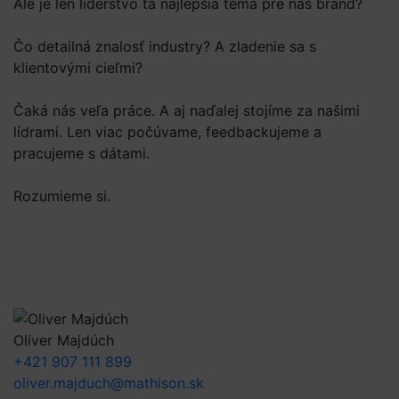
Ale je len líderstvo tá najlepšia téma pre náš brand?
Čo detailná znalosť industry? A zladenie sa s
klientovými cieľmi?
Čaká nás veľa práce. A aj naďalej stojíme za našimi
lídrami. Len viac počúvame, feedbackujeme a
pracujeme s dátami.
Rozumieme si.
Oliver Majdúch
+421 907 111 899
oliver.majduch@mathison.sk