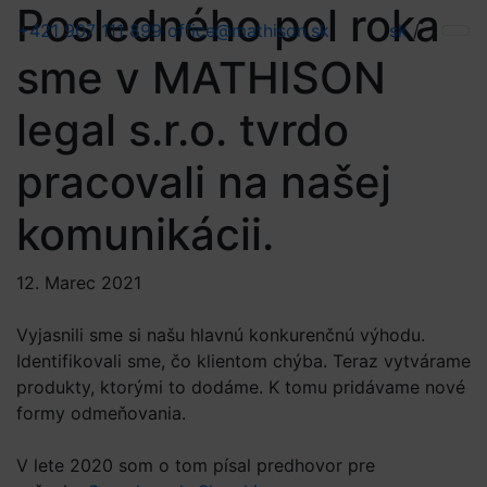
Posledného pol roka
+421 907 111 899
office@mathison.sk
sk
/
sme v MATHISON
legal s.r.o. tvrdo
pracovali na našej
komunikácii.
12. Marec 2021
Vyjasnili sme si našu hlavnú konkurenčnú výhodu.
Identifikovali sme, čo klientom chýba. Teraz vytvárame
produkty, ktorými to dodáme. K tomu pridávame nové
formy odmeňovania.
V lete 2020 som o tom písal predhovor pre