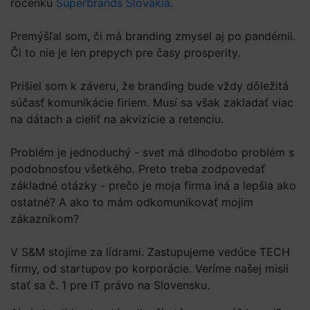
ročenku
Superbrands Slovakia
.
Premýšľal som, či má branding zmysel aj po pandémii.
Či to nie je len prepych pre časy prosperity.
Prišiel som k záveru, že branding bude vždy dôležitá
súčasť komunikácie firiem. Musí sa však zakladať viac
na dátach a cieliť na akvizície a retenciu.
Problém je jednoduchý - svet má dlhodobo problém s
podobnosťou všetkého. Preto treba zodpovedať
základné otázky - prečo je moja firma iná a lepšia ako
ostatné? A ako to mám odkomunikovať mojim
zákazníkom?
V S&M stojíme za lídrami. Zastupujeme vedúce TECH
firmy, od startupov po korporácie. Veríme našej misii
stať sa č. 1 pre IT právo na Slovensku.