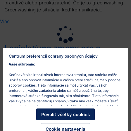
pravdivé alebo preukázateľné. Čo je to greenwashing
Greenwashing je situácia, keď komunikácia…
Viac
Legislatívne zmeny pre e-
shopy v roku 2026: platby,
Centrum preferencií ochrany osobných údajov
Vaše súkromie:
reklamácie, obaly, AI a
marketing
Keď navštívite ktorúkoľvek internetovú stránku, táto stránka môže
uložiť alebo obnoviť informácie o vašom prehliadači, najmä v podobe
súborov cookies. Tieto informácie sa môžu týkať vás, vašich
26/5/2026
preferencií, vášho zariadenia alebo sa môžu použiť na to, aby
internetová stránka fungovala tak, ako očakávate. Tieto informácie
Rok 2026 prinesie e-shopom viacero praktických
vás zvyčajne neidentifikujú priamo, vďaka nim však môžete získať
legislatívnych tém. Najviac sa dotknú tých, ktorí majú
viac prispôsobený internetový obsah. Môžete si vybrať, že niektoré
typy súborov cookies nepovolíte. Po kliknutí na nadpisy rôznych
osobný odber, používajú environmentálne tvrdenia,
Povoliť všetky cookies
kategórií sa dozviete viac a zmeníte svoje predvolené nastavenia.
spolupracujú s influencermi, využívajú AI nástroje
Mali by ste však vedieť, že blokovanie niektorých súborov cookies
alebo riešia balenie zásielok vo väčšom objeme.
môže ovplyvniť vašu skúsenosť so stránkou a služby, ktoré vám
Cookie nastavenia