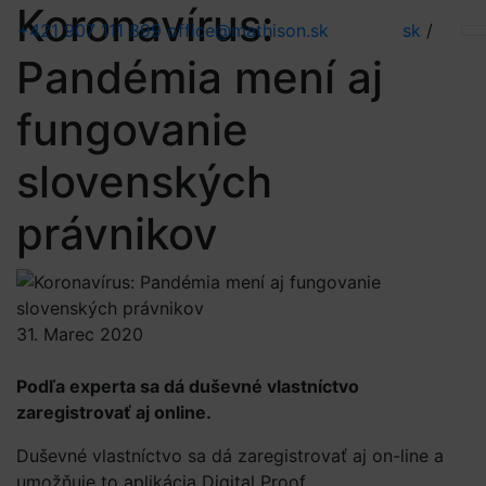
Koronavírus:
+421 907 111 899
office@mathison.sk
sk
/
Pandémia mení aj
fungovanie
slovenských
právnikov
31. Marec 2020
Podľa experta sa dá duševné vlastníctvo
zaregistrovať aj online.
Duševné vlastníctvo sa dá zaregistrovať aj on-line a
umožňuje to aplikácia Digital Proof.