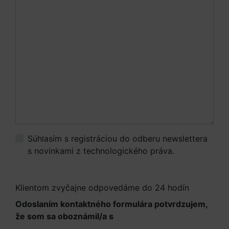
Súhlasím s registráciou do odberu newslettera
s novinkami z technologického práva.
Viac
informácií.
Klientom zvyčajne odpovedáme do 24 hodín
Odoslaním kontaktného formulára potvrdzujem,
že som sa oboznámil/a s
Informáciami o
spracúvaní osobných údajov