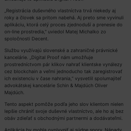
„Registrácia duševného vlastníctva trvá niekedy aj
roky a človek sa pritom nabehá. Aj preto sme vyvinuli
aplikáciu, ktorá celý proces zjednoduší a prenesie do
on-line prostredia," uviedol Matej Michalko zo
spoločnosti Decent.
Službu využívajú slovenské a zahraničné právnické
kancelárie. „Digital Proof nám umožňuje
prostredníctvom pár klikov nahrať klientske vynálezy
cez blockchain a veľmi jednoducho tak zaregistrovať
ich existenciu v čase nahrania,“ vysvetlil spolumajiteľ
advokátskej kancelárie Schin & Majdúch Oliver
Majdúch.
Tento aspekt pomôže podľa jeho slov klientom nielen
lepšie chrániť svoje duševné vlastníctvo, ale ho aj bez
obáv zdieľať s obchodnými partnermi a dodávateľmi.
Aplikácia by mohla ovplyvniť aj súdne spory. Nápady,