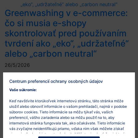
Greenwashing v e-commerce:
čo si musia e-shopy
skontrolovať pred používaním
tvrdení ako „eko“, „udržateľné“
alebo „carbon neutral“
26/5/2026
Environmentálne tvrdenia sú v e-commerce čoraz
Centrum preferencií ochrany osobných údajov
častejšie. E-shopy používajú označenia ako „eko“,
Vaše súkromie:
„udržateľné“, „green“, „šetrné k prírode“ alebo „carbon
neutral“, aby zákazníkom ukázali environmentálny
Keď navštívite ktorúkoľvek internetovú stránku, táto stránka môže
prínos produktov, obalov alebo dopravy. Problém
uložiť alebo obnoviť informácie o vašom prehliadači, najmä v podobe
súborov cookies. Tieto informácie sa môžu týkať vás, vašich
nastáva vtedy, keď takéto tvrdenia nie sú konkrétne,
preferencií, vášho zariadenia alebo sa môžu použiť na to, aby
pravdivé alebo preukázateľné. Čo je to greenwashing
internetová stránka fungovala tak, ako očakávate. Tieto informácie
Greenwashing je situácia, keď komunikácia…
vás zvyčajne neidentifikujú priamo, vďaka nim však môžete získať
viac prispôsobený internetový obsah. Môžete si vybrať, že niektoré