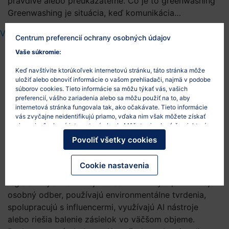
pravdivé alebo preukázateľné. Čo je to greenwashing
Greenwashing je situácia, keď komunikácia…
Viac
Centrum preferencií ochrany osobných údajov
Vaše súkromie:
Keď navštívite ktorúkoľvek internetovú stránku, táto stránka môže
Legislatívne zmeny pre e-
uložiť alebo obnoviť informácie o vašom prehliadači, najmä v podobe
súborov cookies. Tieto informácie sa môžu týkať vás, vašich
shopy v roku 2026: platby,
preferencií, vášho zariadenia alebo sa môžu použiť na to, aby
internetová stránka fungovala tak, ako očakávate. Tieto informácie
reklamácie, obaly, AI a
vás zvyčajne neidentifikujú priamo, vďaka nim však môžete získať
viac prispôsobený internetový obsah. Môžete si vybrať, že niektoré
marketing
typy súborov cookies nepovolíte. Po kliknutí na nadpisy rôznych
Povoliť všetky cookies
kategórií sa dozviete viac a zmeníte svoje predvolené nastavenia.
26/5/2026
Mali by ste však vedieť, že blokovanie niektorých súborov cookies
môže ovplyvniť vašu skúsenosť so stránkou a služby, ktoré vám
Cookie nastavenia
Rok 2026 prinesie e-shopom viacero praktických
môžeme ponúknuť.
Viac informácií
.
legislatívnych tém. Najviac sa dotknú tých, ktorí majú
osobný odber, používajú environmentálne tvrdenia,
spolupracujú s influencermi, využívajú AI nástroje
alebo riešia balenie zásielok vo väčšom objeme.