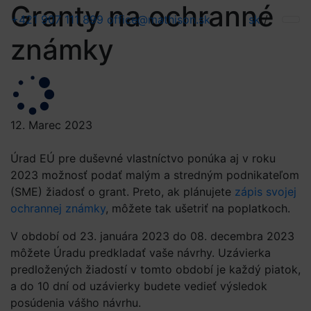
Granty na ochranné
+421 907 111 899
office@mathison.sk
sk
/
známky
12. Marec 2023
Úrad EÚ pre duševné vlastníctvo ponúka aj v roku
2023 možnosť podať malým a stredným podnikateľom
(SME) žiadosť o grant. Preto, ak plánujete
zápis svojej
ochrannej známky
, môžete tak ušetriť na poplatkoch.
V období od 23. januára 2023 do 08. decembra 2023
môžete Úradu predkladať vaše návrhy. Uzávierka
predložených žiadostí v tomto období je každý piatok,
a do 10 dní od uzávierky budete vedieť výsledok
posúdenia vášho návrhu.