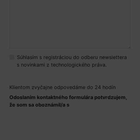
Súhlasím s registráciou do odberu newslettera
s novinkami z technologického práva.
Viac
informácií.
Klientom zvyčajne odpovedáme do 24 hodín
Odoslaním kontaktného formulára potvrdzujem,
že som sa oboznámil/a s
Informáciami o
spracúvaní osobných údajov