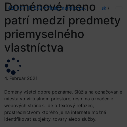
Doménové meno
+421 907 111 899
office@mathison.sk
sk
/
patrí medzi predmety
priemyselného
vlastníctva
4. Február 2021
Domény všetci dobre poznáme. Slúžia na označovanie
miesta vo virtuálnom priestore, resp. na označenie
webových stránok. Ide o textový reťazec,
prostredníctvom ktorého je na internete možné
identifikovať subjekty, tovary alebo služby.