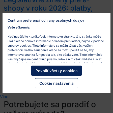
shopy v roku 2026: platby,
reklamácie, obaly, AI a
Centrum preferencií ochrany osobných údajov
marketing
Vaše súkromie:
26/5/2026
Keď navštívite ktorúkoľvek internetovú stránku, táto stránka môže
uložiť alebo obnoviť informácie o vašom prehliadači, najmä v podobe
Rok 2026 prinesie e-shopom viacero praktických
súborov cookies. Tieto informácie sa môžu týkať vás, vašich
legislatívnych tém. Najviac sa dotknú tých, ktorí majú
preferencií, vášho zariadenia alebo sa môžu použiť na to, aby
internetová stránka fungovala tak, ako očakávate. Tieto informácie
osobný odber, používajú environmentálne tvrdenia,
vás zvyčajne neidentifikujú priamo, vďaka nim však môžete získať
spolupracujú s influencermi, využívajú AI nástroje
viac prispôsobený internetový obsah. Môžete si vybrať, že niektoré
alebo riešia balenie zásielok vo väčšom objeme.
typy súborov cookies nepovolíte. Po kliknutí na nadpisy rôznych
Povoliť všetky cookies
kategórií sa dozviete viac a zmeníte svoje predvolené nastavenia.
Bezhotovostné platby a eKasa E-shopy by si mali
Mali by ste však vedieť, že blokovanie niektorých súborov cookies
preveriť, či prijímajú tržby na predajnom mieste a či
môže ovplyvniť vašu skúsenosť so stránkou a služby, ktoré vám
Cookie nastavenia
sa…
môžeme ponúknuť.
Viac informácií
.
Viac
Potrebujete sa poradiť o