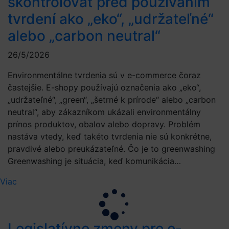
skontrolovať pred používaním
tvrdení ako „eko“, „udržateľné“
alebo „carbon neutral“
26/5/2026
Environmentálne tvrdenia sú v e-commerce čoraz
častejšie. E-shopy používajú označenia ako „eko“,
„udržateľné“, „green“, „šetrné k prírode“ alebo „carbon
neutral“, aby zákazníkom ukázali environmentálny
prínos produktov, obalov alebo dopravy. Problém
nastáva vtedy, keď takéto tvrdenia nie sú konkrétne,
pravdivé alebo preukázateľné. Čo je to greenwashing
Greenwashing je situácia, keď komunikácia…
Viac
Legislatívne zmeny pre e-