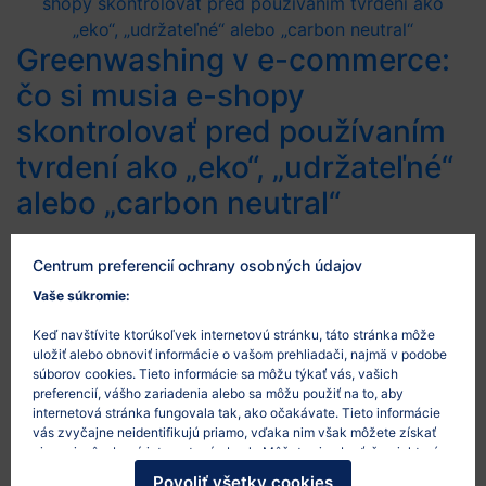
Greenwashing v e-commerce:
čo si musia e-shopy
skontrolovať pred používaním
tvrdení ako „eko“, „udržateľné“
alebo „carbon neutral“
26/5/2026
Centrum preferencií ochrany osobných údajov
Environmentálne tvrdenia sú v e-commerce čoraz
Vaše súkromie:
častejšie. E-shopy používajú označenia ako „eko“,
Keď navštívite ktorúkoľvek internetovú stránku, táto stránka môže
„udržateľné“, „green“, „šetrné k prírode“ alebo „carbon
uložiť alebo obnoviť informácie o vašom prehliadači, najmä v podobe
neutral“, aby zákazníkom ukázali environmentálny
súborov cookies. Tieto informácie sa môžu týkať vás, vašich
prínos produktov, obalov alebo dopravy. Problém
preferencií, vášho zariadenia alebo sa môžu použiť na to, aby
internetová stránka fungovala tak, ako očakávate. Tieto informácie
nastáva vtedy, keď takéto tvrdenia nie sú konkrétne,
vás zvyčajne neidentifikujú priamo, vďaka nim však môžete získať
pravdivé alebo preukázateľné. Čo je to greenwashing
viac prispôsobený internetový obsah. Môžete si vybrať, že niektoré
Greenwashing je situácia, keď komunikácia…
typy súborov cookies nepovolíte. Po kliknutí na nadpisy rôznych
Povoliť všetky cookies