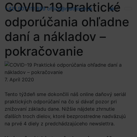
COVID-19 Praktické
+421 907 111 899
office@mathison.sk
sk
/
odporúčania ohľadne
daní a nákladov –
pokračovanie
7. Apríl 2020
Tento týždeň sme dokončili náš online daňový seriál
praktických odporúčaní na čo si dávať pozor pri
znižovaní základu dane. Nižšie nájdete zhrnutie
ďalších troch dielov, ktoré bezprostredne nadväzujú
na prvé 4 diely z predchádzajúceho newslettra.