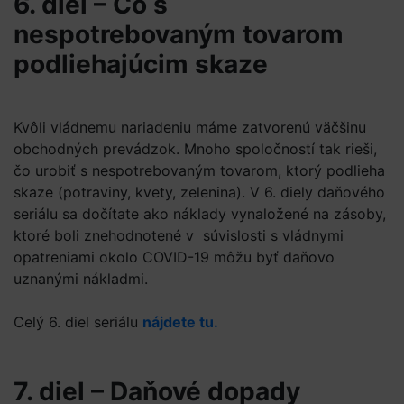
6. diel – Čo s
nespotrebovaným tovarom
podliehajúcim skaze
Kvôli vládnemu nariadeniu máme zatvorenú väčšinu
obchodných prevádzok. Mnoho spoločností tak rieši,
čo urobiť s nespotrebovaným tovarom, ktorý podlieha
skaze (potraviny, kvety, zelenina). V 6. diely daňového
seriálu sa dočítate ako náklady vynaložené na zásoby,
ktoré boli znehodnotené v súvislosti s vládnymi
opatreniami okolo COVID-19 môžu byť daňovo
uznanými nákladmi.
Celý 6. diel seriálu
nájdete tu.
7. diel – Daňové dopady