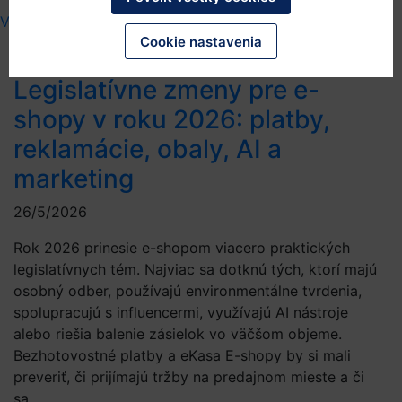
kategórií sa dozviete viac a zmeníte svoje predvolené nastavenia.
Viac
Mali by ste však vedieť, že blokovanie niektorých súborov cookies
môže ovplyvniť vašu skúsenosť so stránkou a služby, ktoré vám
Cookie nastavenia
môžeme ponúknuť.
Viac informácií
.
Legislatívne zmeny pre e-
shopy v roku 2026: platby,
reklamácie, obaly, AI a
marketing
26/5/2026
Rok 2026 prinesie e-shopom viacero praktických
legislatívnych tém. Najviac sa dotknú tých, ktorí majú
osobný odber, používajú environmentálne tvrdenia,
spolupracujú s influencermi, využívajú AI nástroje
alebo riešia balenie zásielok vo väčšom objeme.
Bezhotovostné platby a eKasa E-shopy by si mali
preveriť, či prijímajú tržby na predajnom mieste a či
sa…