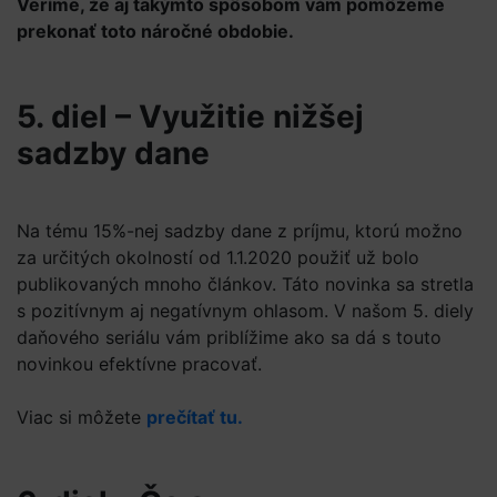
Veríme, že aj takýmto spôsobom vám pomôžeme
prekonať toto náročné obdobie.
5. diel – Využitie nižšej
sadzby dane
Na tému 15%-nej sadzby dane z príjmu, ktorú možno
za určitých okolností od 1.1.2020 použiť už bolo
publikovaných mnoho článkov. Táto novinka sa stretla
s pozitívnym aj negatívnym ohlasom. V našom 5. diely
daňového seriálu vám priblížime ako sa dá s touto
novinkou efektívne pracovať.
Viac si môžete
prečítať tu.