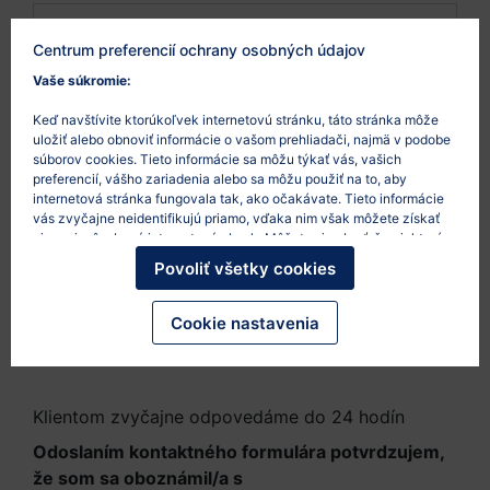
Centrum preferencií ochrany osobných údajov
Vaše súkromie:
Keď navštívite ktorúkoľvek internetovú stránku, táto stránka môže
uložiť alebo obnoviť informácie o vašom prehliadači, najmä v podobe
súborov cookies. Tieto informácie sa môžu týkať vás, vašich
preferencií, vášho zariadenia alebo sa môžu použiť na to, aby
internetová stránka fungovala tak, ako očakávate. Tieto informácie
vás zvyčajne neidentifikujú priamo, vďaka nim však môžete získať
viac prispôsobený internetový obsah. Môžete si vybrať, že niektoré
typy súborov cookies nepovolíte. Po kliknutí na nadpisy rôznych
Povoliť všetky cookies
kategórií sa dozviete viac a zmeníte svoje predvolené nastavenia.
Mali by ste však vedieť, že blokovanie niektorých súborov cookies
Súhlasím s registráciou do odberu newslettera
môže ovplyvniť vašu skúsenosť so stránkou a služby, ktoré vám
Cookie nastavenia
s novinkami z technologického práva.
Viac
môžeme ponúknuť.
Viac informácií
.
informácií.
Klientom zvyčajne odpovedáme do 24 hodín
Odoslaním kontaktného formulára potvrdzujem,
že som sa oboznámil/a s
Informáciami o