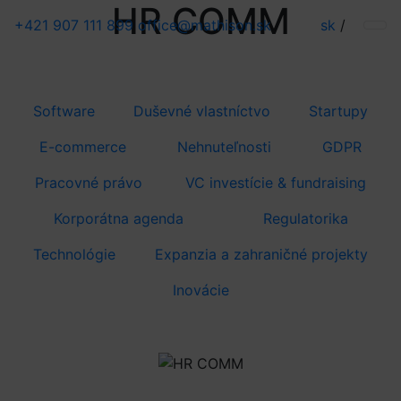
HR COMM
+421 907 111 899
office@mathison.sk
sk
/
Software
Duševné vlastníctvo
Startupy
E-commerce
Nehnuteľnosti
GDPR
Pracovné právo
VC investície & fundraising
Korporátna agenda
Regulatorika
Technológie
Expanzia a zahraničné projekty
Inovácie