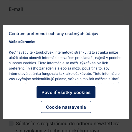
E-mail
Centrum preferencií ochrany osobných údajov
Vaša otázka
Vaše súkromie:
Keď navštívite ktorúkoľvek internetovú stránku, táto stránka môže
uložiť alebo obnoviť informácie o vašom prehliadači, najmä v podobe
súborov cookies. Tieto informácie sa môžu týkať vás, vašich
preferencií, vášho zariadenia alebo sa môžu použiť na to, aby
internetová stránka fungovala tak, ako očakávate. Tieto informácie
vás zvyčajne neidentifikujú priamo, vďaka nim však môžete získať
viac prispôsobený internetový obsah. Môžete si vybrať, že niektoré
typy súborov cookies nepovolíte. Po kliknutí na nadpisy rôznych
Povoliť všetky cookies
kategórií sa dozviete viac a zmeníte svoje predvolené nastavenia.
Mali by ste však vedieť, že blokovanie niektorých súborov cookies
môže ovplyvniť vašu skúsenosť so stránkou a služby, ktoré vám
Cookie nastavenia
môžeme ponúknuť.
Viac informácií
.
Súhlasím s registráciou do odberu newslettera
s novinkami z technologického práva.
Viac