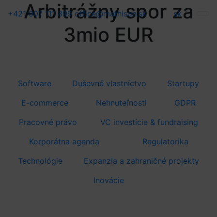
Arbitrážny spor za
+421 907 111 899
office@mathison.sk
sk
/
3mio EUR
Software
Duševné vlastníctvo
Startupy
E-commerce
Nehnuteľnosti
GDPR
Pracovné právo
VC investície & fundraising
Korporátna agenda
Regulatorika
Technológie
Expanzia a zahraničné projekty
Inovácie