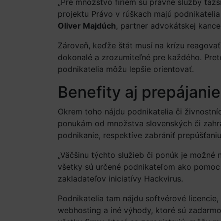
„Pre množstvo firiem sú právne služby ťažši
projektu Právo v rúškach majú podnikatelia
Oliver Majdúch
, partner advokátskej kance
Zároveň, keďže štát musí na krízu reagovať 
dokonalé a zrozumiteľné pre každého. Preto 
podnikatelia môžu lepšie orientovať.
Benefity aj prepájanie
Okrem toho nájdu podnikatelia či živnostní
ponukám od množstva slovenských či zahran
podnikanie, respektíve zabrániť prepúšťani
„Väčšinu týchto služieb či ponúk je možné n
všetky sú určené podnikateľom ako pomoc p
zakladateľov iniciatívy Hackvirus.
Podnikatelia tam nájdu softvérové licencie,
webhosting a iné výhody, ktoré sú zadarmo