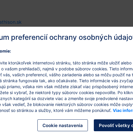
thison.sk
um preferencií ochrany osobných údajo
omie:
vite ktorúkoľvek internetovú stránku, táto stránka môže uložiť alebo
 o vašom prehliadači, najmä v podobe súborov cookies. Tieto inform
 vás, vašich preferencií, vášho zariadenia alebo sa môžu použiť na 
á stránka fungovala tak, ako očakávate. Tieto informácie vás zvyčaj
kujú priamo, vďaka nim však môžete získať viac prispôsobený intern
ete si vybrať, že niektoré typy súborov cookies nepovolíte. Po klikn
Greenwashing v e-comme
znych kategórií sa dozviete viac a zmeníte svoje predvolené nastav
e však vedieť, že blokovanie niektorých súborov cookies môže ovply
shopy skontrolovať pre
enosť so stránkou a služby, ktoré vám môžeme ponúknuť.
Viac info
„eko“, „udržateľné“ aleb
Cookie nastavenia
Povoliť všetky 
26/5/2026