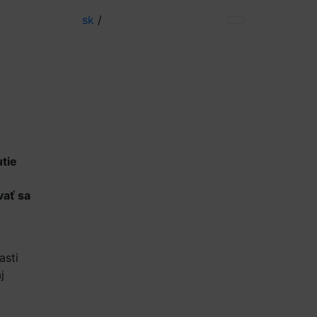
sk
/
utie
vať sa
asti
j