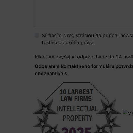
Súhlasím s registráciou do odberu newsl
technologického práva.
Viac informácií.
Klientom zvyčajne odpovedáme do 24 hod
Odoslaním kontaktného formulára potvrd
oboznámil/a s
Informáciami o spracúvaní 