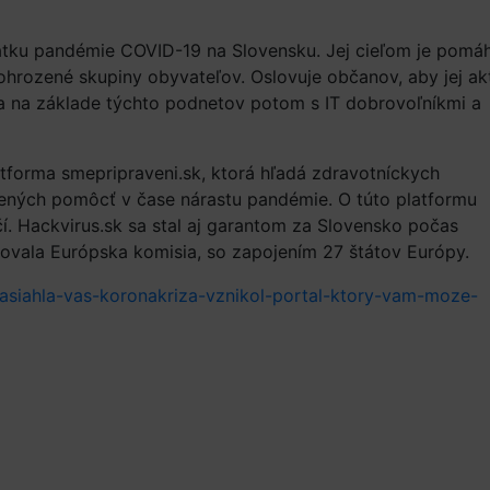
iatku pandémie COVID-19 na Slovensku. Jej cieľom je pomá
ohrozené skupiny obyvateľov. Oslovuje občanov, aby jej ak
ú, a na základe týchto podnetov potom s IT dobrovoľníkmi a
atforma smepripraveni.sk, ktorá hľadá zdravotníckych
vených pomôcť v čase nárastu pandémie. O túto platformu
ičí. Hackvirus.sk sa stal aj garantom za Slovensko počas
ovala Európska komisia, so zapojením 27 štátov Európy.
zasiahla-vas-koronakriza-vznikol-portal-ktory-vam-moze-