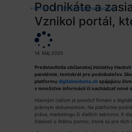
Podnikáte a zasi
+421 907 111 899
office@mathison.sk
Vznikol portál, 
14. Máj 2020
Predstavitelia občianskej iniciatívy Hackvi
pandémie, tentokrát pre podnikateľov. Sku
platformu
digitalnedoma.sk
spájajúcu živn
v množstve informácií či nachádzať nové o
Hlavným cieľom je pomôcť firmám s digitáln
právnym dokumentom. Na platforme podnik
práva, marketingu či ďalších sektorov. K d
žiadostí o štátnu pomoc, ktoré sú pre nich