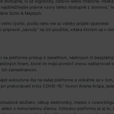
e dostupné, či už logisticky, časovo alebo finančne. Vďaka
 najdôležitejšie právne vzory ľahko dostupné z domova,“ h
lárie Schin & Majdúch.
veľmi rýchlo, podľa neho nie sú všetky prijaté opatrenia
pripravili „návody“ na ich použitie, vďaka ktorým sa v nic
ci na platforme prístup k benefitom, nástrojom či bezplatn
ičných firiem, ktoré im majú pomôcť znovu naštartovať i
u ich zamestnancov.
ájsť exkluzívne iba na našej platforme a unikátne sú v tom,
ri prekonávaní krízy COVID-19,“ hovorí Andrej Krúpa, jed
 cloudové úložisko, nákup elektroniky, miesto v coworkingu
 alebo s mimoriadnou zľavou. Výhodou platformy je aj to, 