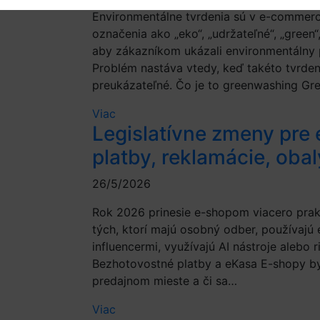
Environmentálne tvrdenia sú v e-commerc
označenia ako „eko“, „udržateľné“, „green“,
aby zákazníkom ukázali environmentálny 
Problém nastáva vtedy, keď takéto tvrden
preukázateľné. Čo je to greenwashing Gr
Viac
Legislatívne zmeny pre
platby, reklamácie, obal
26/5/2026
Rok 2026 prinesie e-shopom viacero prakt
tých, ktorí majú osobný odber, používajú 
influencermi, využívajú AI nástroje alebo 
Bezhotovostné platby a eKasa E-shopy by si
predajnom mieste a či sa…
Viac