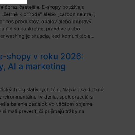
e čoraz častejšie. E-shopy používajú
 „šetrné k prírode“ alebo „carbon neutral“,
prínos produktov, obalov alebo dopravy.
ia nie sú konkrétne, pravdivé alebo
eenwashing je situácia, keď komunikácia…
 e-shopy v roku 2026:
y, AI a marketing
ických legislatívnych tém. Najviac sa dotknú
environmentálne tvrdenia, spolupracujú s
riešia balenie zásielok vo väčšom objeme.
 mali preveriť, či prijímajú tržby na