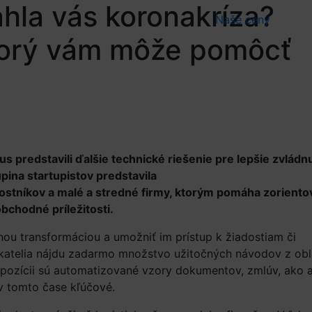
ahla vás koronakríza?
Naše
ceny
ktorý vám môže pomôcť
rus predstavili ďalšie technické riešenie pre lepšie zvládn
pina startupistov predstavila
ostníkov a malé a stredné firmy, ktorým pomáha zoriento
bchodné príležitosti.
ou transformáciou a umožniť im prístup k žiadostiam či
atelia nájdu zadarmo množstvo užitočných návodov z obl
ispozícii sú automatizované vzory dokumentov, zmlúv, ako a
 v tomto čase kľúčové.