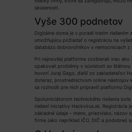
všetky firmy, ktoré sa zaregistrujú, môžu 
skúsenosti.
Vyše 300 podnetov
Digitálne doma je v poradí tretím riešením z
umožňujúcu požiadať o registráciu na vyše
databázu dobrovoľníkov v nemocniciach z
Pri najnovšej platforme zozbierali viac ak
opakovali problémy v súvislosti so štátnou 
hovorí Juraj Gago, ďalší zo zakladateľov Ha
doteraz, prostredníctvom online nástrojov
sa rozhodli pre nich pripraviť platformu Dig
Spoluiniciátorom technického riešenia bol
riešení iniciatívy Hackvirus.sk. Registrácia
základné údaje – meno, priezvisko, názov s
firme (ako napríklad IČO, DIČ a podobne) s