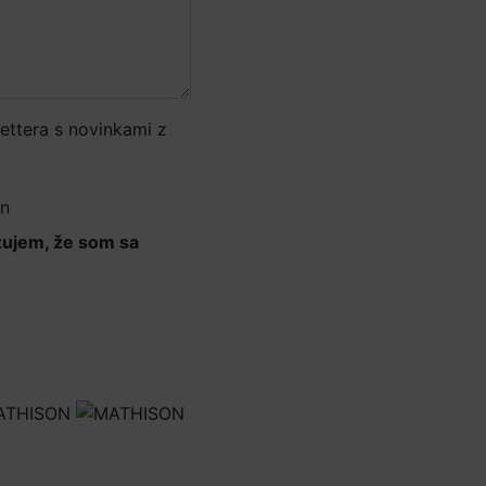
ettera s novinkami z
ín
zujem, že som sa
osobných údajov