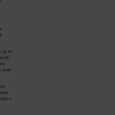
ť
a
á
 sa tu
ovať,“
ako
to sme
lom
lnia
daje o