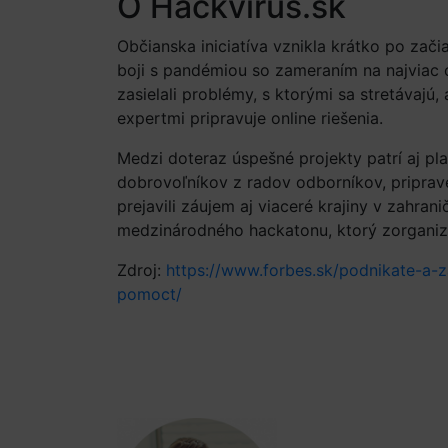
O Hackvirus.sk
Občianska iniciatíva vznikla krátko po zač
boji s pandémiou so zameraním na najviac 
zasielali problémy, s ktorými sa stretávaj
expertmi pripravuje online riešenia.
Medzi doteraz úspešné projekty patrí aj pl
dobrovoľníkov z radov odborníkov, pripra
prejavili záujem aj viaceré krajiny v zahran
medzinárodného hackatonu, ktorý zorganiz
Zdroj:
https://www.forbes.sk/podnikate-a-
pomoct/