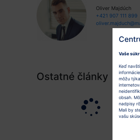
Oliver Majdúch
+421 907 111 899
oliver.majduch@ma
Centr
Vaše súkr
Keď navští
informácie
Ostatné články
môžu týkať
internetov
neidentifi
obsah. Môž
nadpisy rô
Mali by st
vašu skús