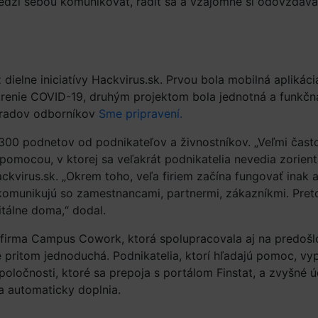
medzi sebou komunikovať, radiť sa a vzájomne si odovzdáva
 dielne iniciatívy Hackvirus.sk. Prvou bola mobilná aplikáci
trenie COVID-19, druhým projektom bola jednotná a funkčn
 radov odborníkov
Sme pripravení
.
o 300 podnetov od podnikateľov a živnostníkov. „Veľmi často
pomocou, v ktorej sa veľakrát podnikatelia nevedia zorient
ckvirus.sk. „Okrem toho, veľa firiem začína fungovať inak 
 komunikujú so zamestnancami, partnermi, zákazníkmi. Pre
itálne doma,“ dodal.
a firma Campus Cowork, ktorá spolupracovala aj na predoš
 je pritom jednoduchá. Podnikatelia, ktorí hľadajú pomoc, vyp
poločnosti, ktoré sa prepoja s portálom Finstat, a zvyšné ú
a automaticky doplnia.