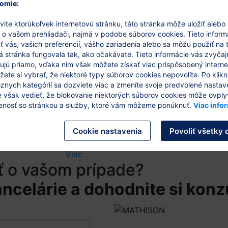
omie:
Viac
vite ktorúkoľvek internetovú stránku, táto stránka môže uložiť alebo
Legislatívne zmeny pre
 o vašom prehliadači, najmä v podobe súborov cookies. Tieto inform
platby, reklamácie, obal
 vás, vašich preferencií, vášho zariadenia alebo sa môžu použiť na 
á stránka fungovala tak, ako očakávate. Tieto informácie vás zvyčaj
26/5/2026
kujú priamo, vďaka nim však môžete získať viac prispôsobený intern
ete si vybrať, že niektoré typy súborov cookies nepovolíte. Po klikn
Rok 2026 prinesie e-shopom viacero prakt
znych kategórií sa dozviete viac a zmeníte svoje predvolené nastav
e však vedieť, že blokovanie niektorých súborov cookies môže ovply
tých, ktorí majú osobný odber, používajú 
enosť so stránkou a služby, ktoré vám môžeme ponúknuť.
Viac info
influencermi, využívajú AI nástroje alebo 
Bezhotovostné platby a eKasa E-shopy by si
Cookie nastavenia
Povoliť všetky 
predajnom mieste a či sa…
Viac
ť o vašom prípade?
ncelárie a dohodnite si konz