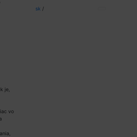
ť
sk
/
 je,
iac vo
a
ania,