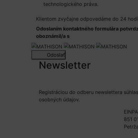
technologického práva.
Viac informácií.
Klientom zvyčajne odpovedáme do 24 hod
Odoslaním kontaktného formulára potvrd
oboznámil/a s
Informáciami o spracúvaní 
Odoslať
Newsletter
Registráciou do odberu newslettera súhla
osobných údajov.
Viac informácií.
EINPA
851 01
Petrž