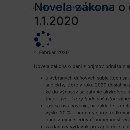
Novela zákona o 
+421 907 111 899
office@mathison.sk
1.1.2020
4. Február 2020
Novela zákona o dani z príjmov prináša ni
u vybraných daňových subjektoch sa z
subjekty, ktoré v roku 2020 dosiahnu
že do výnosov sa zahrnie akýkoľvek pr
(napr. úver, ktorý bude súčasťou výno
ruší sa ustanovenie, na základe ktoré
výške 20 % z hodnoty sprostredkované
dane zrejme sledovať primeranosť výšk
za daňový výdavok po zaplatení sa bu