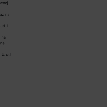
nenej
 až na
utí 1
R na
hne
0 % od