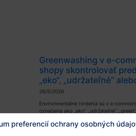
Greenwashing v e-comme
shopy skontrolovať pre
„eko“, „udržateľné“ aleb
26/5/2026
Environmentálne tvrdenia sú v e-commerc
označenia ako „eko“, „udržateľné“, „green“,
aby zákazníkom ukázali environmentálny 
um preferencií ochrany osobných údajo
Problém nastáva vtedy, keď takéto tvrden
preukázateľné. Čo je to greenwashing Gr