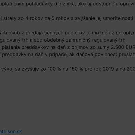
uplatnením pohľadávky u dlžníka, ako aj odstupné u opráv
straty zo 4 rokov na 5 rokov a zvýšenie jej umoriteľnosti
ých osôb z predaja cenných papierov je možné až po uplyn
egulovaný trh alebo obdobný zahraničný regulovaný trh,
ia platenia preddavkov na daň z príjmov zo sumy 2.500 EU
 preddavky na daň v prípade, ak daňová povinnosť presia
vývoj sa zvyšuje zo 100 % na 150 % pre rok 2019 a na 20
thison.sk