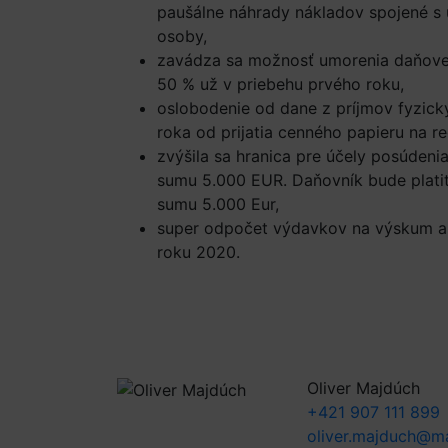
paušálne náhrady nákladov spojené s 
osoby,
zavádza sa možnosť umorenia daňovej 
50 % už v priebehu prvého roku,
oslobodenie od dane z príjmov fyzick
roka od prijatia cenného papieru na r
zvýšila sa hranica pre účely posúden
sumu 5.000 EUR. Daňovník bude platiť
sumu 5.000 Eur,
super odpočet výdavkov na výskum a 
roku 2020.
Oliver Majdúch
+421 907 111 899
oliver.majduch@ma