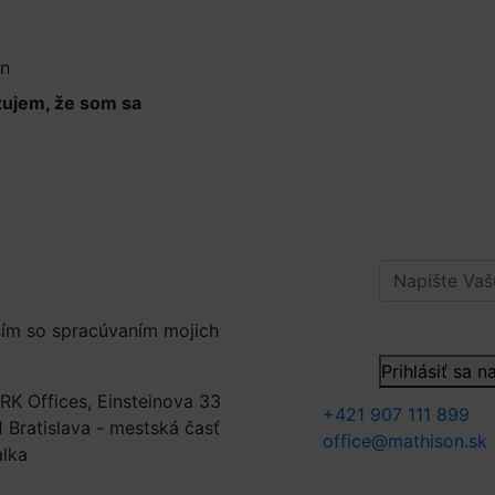
ín
zujem, že som sa
osobných údajov
sím so spracúvaním mojich
Prihlásiť sa 
RK Offices, Einsteinova 33
+421 907 111 899
 Bratislava - mestská časť
office@mathison.sk
alka