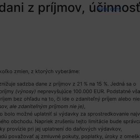
dani z príjmov, účinnos
Naše
ceny
ekoľko zmien, z ktorých vyberáme:
nižuje sadzba dane z príjmov z 21 % na 15 %. Jedná sa o
 príjmy
(výnosy)
neprevyšujúce 100.000 EUR. Podstatné však
íjem bez ohľadu na to, či ide o zdaniteľný príjem alebo nie
sov, ale zdaniteľným príjmom nie je)
,
ho bolo možné uplatniť si výdavky za sprostredkovanie najv
ho obchodu. Napriek zrušeniu tejto limitácie bude správc
y provízie pri jej uplatnení do daňových výdavkov,
dú považovať aj zmluvné pokuty, poplatky, úroky z omešk