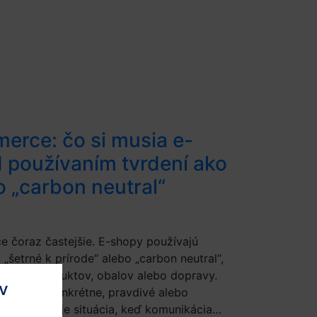
rce: čo si musia e-
d používaním tvrdení ako
o „carbon neutral“
e čoraz častejšie. E-shopy používajú
 „šetrné k prírode“ alebo „carbon neutral“,
prínos produktov, obalov alebo dopravy.
v
ia nie sú konkrétne, pravdivé alebo
eenwashing je situácia, keď komunikácia…