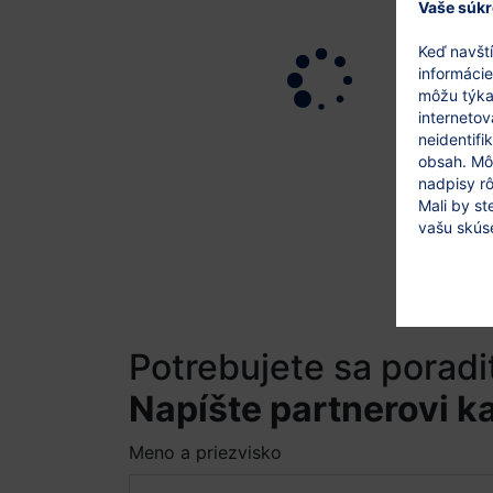
Vaše súkr
Keď navští
informácie
môžu týkať
internetov
neidentifi
obsah. Môž
nadpisy rô
Mali by st
vašu skús
Potrebujete sa poradi
Napíšte partnerovi ka
Meno a priezvisko