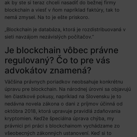
ak by ste si teraz chceli nasadiť do bežnej firmy
blockchain a viesť v ňom napríklad faktúry, tak to
nemá zmysel. Na to je ešte priskoro.
„Blockchain je databáza, ktorá je rozdistribuovaná v
sieti navzájom nezávislých počítačov.“
Je blockchain vôbec právne
regulovaný? Čo to pre vás
advokátov znamená?
Väčšina právnych poriadkov neobsahuje konkrétnu
úpravu pre blockchain. Na národnej úrovni sa objavujú
len čiastkové pokusy, napríklad na Slovensku je to
nedávna novela zákona o dani z príjmov účinná od
októbra 2018, ktorá upravuje pravidlá zdaňovania
kryptomien. Keďže špeciálna úprava chýba, my
právnici pri práci s blockchainom vychádzame zo
všeobecných zákonných ustanovení. Keď si to