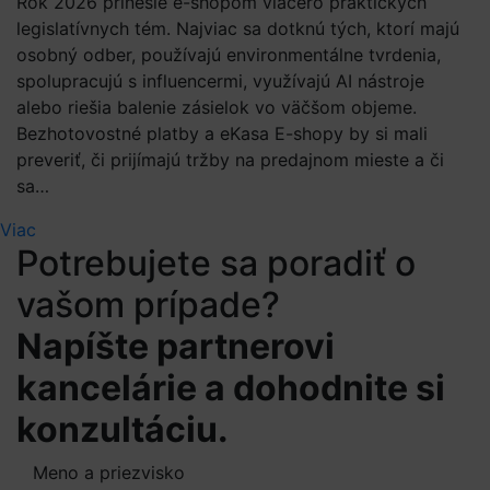
Rok 2026 prinesie e-shopom viacero praktických
legislatívnych tém. Najviac sa dotknú tých, ktorí majú
osobný odber, používajú environmentálne tvrdenia,
spolupracujú s influencermi, využívajú AI nástroje
alebo riešia balenie zásielok vo väčšom objeme.
Bezhotovostné platby a eKasa E-shopy by si mali
preveriť, či prijímajú tržby na predajnom mieste a či
sa…
Viac
Potrebujete sa poradiť o
vašom prípade?
Napíšte partnerovi
kancelárie a dohodnite si
konzultáciu.
Meno a priezvisko