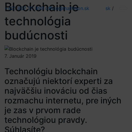
Blockchain je
+421 907 111 899
office@mathison.sk
sk
/
technológia
budúcnosti
7. Január 2019
Technológiu blockchain
označujú niektorí experti za
najväčšiu inováciu od čias
rozmachu internetu, pre iných
je zas v prvom rade
technológiou pravdy.
Súhlasíte?