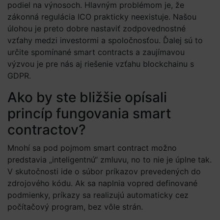
podiel na výnosoch. Hlavným problémom je, že
zákonná regulácia ICO prakticky neexistuje. Našou
úlohou je preto dobre nastaviť zodpovednostné
vzťahy medzi investormi a spoločnosťou. Ďalej sú to
určite spomínané smart contracts a zaujímavou
výzvou je pre nás aj riešenie vzťahu blockchainu s
GDPR.
Ako by ste bližšie opísali
princíp fungovania smart
contractov?
Mnohí sa pod pojmom smart contract možno
predstavia „inteligentnú“ zmluvu, no to nie je úplne tak.
V skutočnosti ide o súbor príkazov prevedených do
zdrojového kódu. Ak sa naplnia vopred definované
podmienky, príkazy sa realizujú automaticky cez
počítačový program, bez vôle strán.