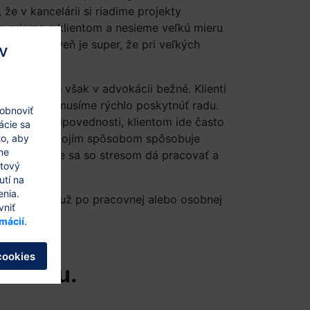
 že v kancelárii si riadime projekty
 priamo s klientom a nesieme veľkú mieru
jekt. Zároveň je super, že pri veľkých
v
 ako tím.
krátke, čo je však v advokácii bežné. Klienti
ie je čas a musíme rýchlo poskytnúť radu.
 obnoviť
kú mieru zodpovednosti, klientom ide často
ácie sa
ás a to tiež svojím spôsobom spôsobuje
to, aby
ne
 však je, že sa so stresom dá pracovať a
etový
uje :)
utí na
enia.
 zmysel. Či už po pracovnej alebo osobnej
vniť
rmácií
.
cookies
ultáciu.