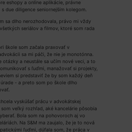
pre eshopy a online aplikácie, právne
s due diligence seniornejším kolegom.
om sa dlho nerozhodovala, právo mi vždy
všetkých seriálov a filmov, ktoré som rada
ri škole som začala praxovať v
advokácii sa mi páči, že nie je monotónna.
 otázky a neustále sa učím nové veci, a to
komunikovať s ľuďmi, manažovať si projekty,
neviem si predstaviť že by som každý deň
na úrade - a preto som po škole dlho
ovať.
hcela vyskúšať prácu v advokátskej
a som veľký rozhľad, aké kancelárie pôsobia
vyberať. Bola som na pohovoroch aj vo
láriách. Na S&M ma zaujalo, že je to nová
patickými ľuďmi, dúfala som, že práca v