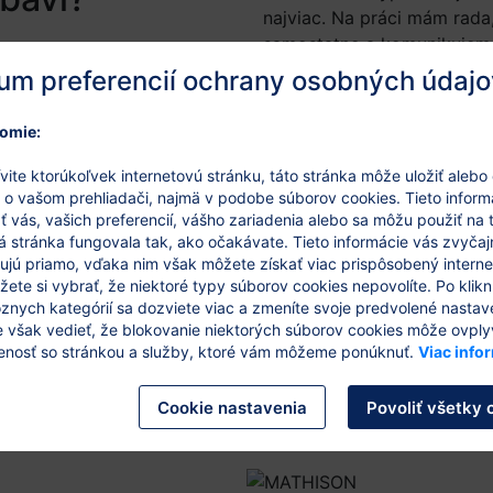
najviac. Na práci mám rada,
samostatne a komunikujeme
zodpovednosti za každý pro
um preferencií ochrany osobných údajo
projektoch zase pracujeme
omie:
e?
Deadliny. Niekedy sú príliš 
často prichádzajú, keď už n
vite ktorúkoľvek internetovú stránku, táto stránka môže uložiť alebo
Táto práca si vyžaduje veľ
 o vašom prehliadači, najmä v podobe súborov cookies. Tieto inform
o veľa, spoliehajú sa na n
 vás, vašich preferencií, vášho zariadenia alebo sa môžu použiť na 
á stránka fungovala tak, ako očakávate. Tieto informácie vás zvyčaj
podvedomý stres. Pozitívom
kujú priamo, vďaka nim však môžete získať viac prispôsobený intern
vidím že praxou sa to zlepš
ete si vybrať, že niektoré typy súborov cookies nepovolíte. Po klikn
znych kategórií sa dozviete viac a zmeníte svoje predvolené nastav
Že robím niečo, čo mi dáva
e však vedieť, že blokovanie niektorých súborov cookies môže ovply
stránke.
enosť so stránkou a služby, ktoré vám môžeme ponúknuť.
Viac info
ť o vašom prípade?
Cookie nastavenia
Povoliť všetky 
ncelárie a dohodnite si konz