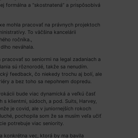
nej formálna a “skostnatená” a prispôsobivá
.
axe mohla pracovať na právnych projektoch
nistratívy. To väčšina kancelárii
ého ročníka.,
dlho neváhala.
 pracovať so seniormi na legal zadaniach a
dania sú rôznorodé, takže sa nenudím.
cký feedback, čo niekedy trochu aj bolí, ale
riéry a bez toho sa nepohnem dopredu.
okácii bude viac dynamická a veľkú časť
s klientmi, súdoch, a pod. Suits, Harvey,
enže je covid, ale v juniornejších rokoch
oduché, pochopila som že sa musím veľa učiť
ie potrebuje viac seniority.
a konkrétna vec, ktorá by ma bavila