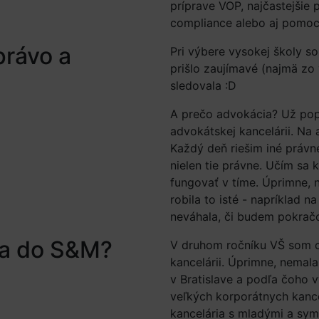
príprave VOP, najčastejšie 
compliance alebo aj pomoc 
právo a
Pri výbere vysokej školy s
prišlo zaujímavé (najmä zo 
sledovala :D
A prečo advokácia? Už pop
advokátskej kancelárii. Na 
Každý deň riešim iné právne
nielen tie právne. Učím sa 
fungovať v tíme. Úprimne, 
robila to isté - napríklad 
neváhala, či budem pokrač
ila do S&M?
V druhom ročníku VŠ som c
kancelárii. Úprimne, nemal
v Bratislave a podľa čoho 
veľkých korporátnych kance
kancelária s mladými a sym