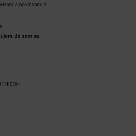
ettera s novinkami z
ín
zujem, že som sa
osobných údajov