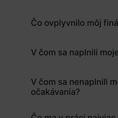
Čo ovplyvnilo môj fin
V čom sa naplnili moj
V čom sa nenaplnili m
očakávania?
Čo ma v práci najviac