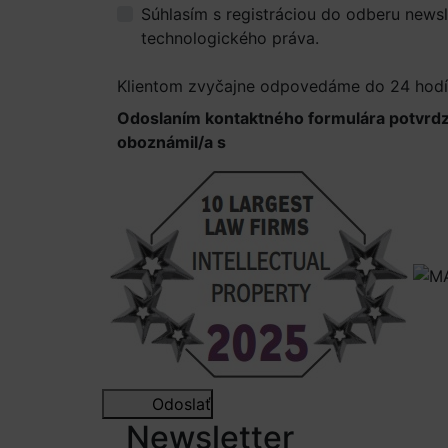
Súhlasím s registráciou do odberu newsl
technologického práva.
Viac informácií.
Klientom zvyčajne odpovedáme do 24 hod
Odoslaním kontaktného formulára potvrd
oboznámil/a s
Informáciami o spracúvaní 
Odoslať
Newsletter