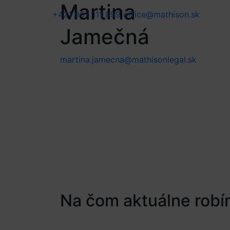
Martina
+421 907 111 899
office@mathison.sk
Jamečná
martina.jamecna@mathisonlegal.sk
Na čom aktuálne rob