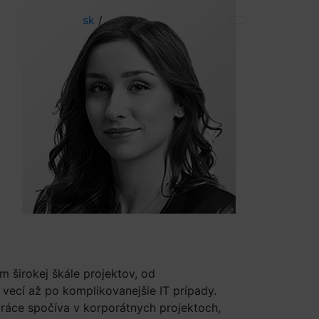
sk
/
m širokej škále projektov, od
ecí až po komplikovanejšie IT prípady.
práce spočíva v korporátnych projektoch,