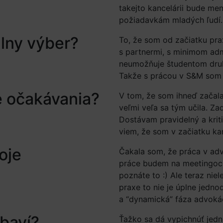
takejto kancelárii bude me
požiadavkám mladých ľudí
álny výber?
To, že som od začiatku pr
s partnermi, s minimom admi
neumožňuje študentom druh
Takže s prácou v S&M som 
e očakávania?
V tom, že som ihneď začala
veľmi veľa sa tým učila. Za
Dostávam pravidelný a kriti
viem, že som v začiatku ka
oje
Čakala som, že práca v adv
práce budem na meetingoch 
poznáte to :) Ale teraz niel
praxe to nie je úplne jedn
a “dynamická” fáza advokác
 baví?
Ťažko sa dá vypichnúť jedn