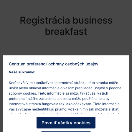
Registrácia business
breakfast
Meno a priezvisko *
Centrum preferencií ochrany osobných údajov
Vaše súkromie:
IČO *
Keď navštívite ktorúkoľvek internetovú stránku, táto stránka môže
uložiť alebo obnoviť informácie o vašom prehliadači, najmä v podobe
súborov cookies. Tieto informácie sa môžu týkať vás, vašich
preferencií, vášho zariadenia alebo sa môžu použiť na to, aby
internetová stránka fungovala tak, ako očakávate. Tieto informácie
E-mail *
vás zvyčajne neidentifikujú priamo, vďaka nim však môžete získať
viac prispôsobený internetový obsah. Môžete si vybrať, že niektoré
typy súborov cookies nepovolíte. Po kliknutí na nadpisy rôznych
Povoliť všetky cookies
kategórií sa dozviete viac a zmeníte svoje predvolené nastavenia.
Mali by ste však vedieť, že blokovanie niektorých súborov cookies