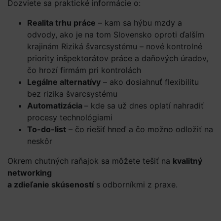
Dozviete sa praktické informácie o:
Realita trhu práce
– kam sa hýbu mzdy a
odvody, ako je na tom Slovensko oproti ďalším
krajinám Riziká švarcsystému – nové kontrolné
priority inšpektorátov práce a daňových úradov,
čo hrozí firmám pri kontrolách
Legálne alternatívy
– ako dosiahnuť flexibilitu
bez rizika švarcsystému
Automatizácia
– kde sa už dnes oplatí nahradiť
procesy technológiami
To-do-list
– čo riešiť hneď a čo možno odložiť na
neskôr
Okrem chutných raňajok sa môžete tešiť na
kvalitný
networking
a zdieľanie skúseností
s odborníkmi z praxe.